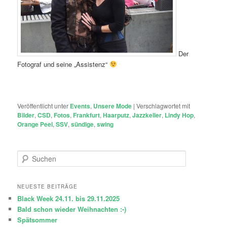
Der
Fotograf und seine „Assistenz“
Veröffentlicht unter
Events
,
Unsere Mode
|
Verschlagwortet mit
Bilder
,
CSD
,
Fotos
,
Frankfurt
,
Haarputz
,
Jazzkeller
,
Lindy Hop
,
Orange Peel
,
SSV
,
sündige
,
swing
S
u
c
h
NEUESTE BEITRÄGE
e
Black Week 24.11. bis 29.11.2025
n
Bald schon wieder Weihnachten :-)
Spätsommer