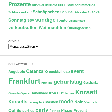
Prozente
Sale
schimmerlos
Queen of Darkness
RDLF
Schnäppchen
Slacks
Schuhe
Silvester
Schlussverkauf
sündige
Sonntag
Tomto
SSV
Valentinstag
verkaufsoffen
Weihnachten
Öffnungszeiten
ARCHIV
Archiv
SCHLAGWÖRTER
Catanzaro
event
Angebote
cocktail
CSD
Frankfurt
geburtstag
Geschenke
Frühling
Korsett
Iron Fist
Handmade
Grande Opera
Jerome
mode
Korsetts
Noir
lacing
Masken
lack
Offenbach
party
Outfits
Phaze
Prozent
parties
Patrice