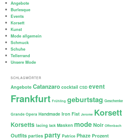
Angebote
Burlesque
Events
Korsett
Kunst
Mode allgemein
Schmuck
Schuhe
Tellerrand
Unsere Mode
SCHLAGWÖRTER
Catanzaro
event
Angebote
cocktail
CSD
Frankfurt
geburtstag
Geschenke
Frühling
Korsett
Iron Fist
Handmade
Grande Opera
Jerome
mode
Korsetts
Noir
lacing
Masken
lack
Offenbach
party
Outfits
Phaze
Prozent
parties
Patrice