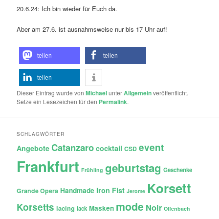
20.6.24: Ich bin wieder für Euch da.
Aber am 27.6. ist ausnahmsweise nur bis 17 Uhr auf!
teilen
teilen
teilen
Dieser Eintrag wurde von
Michael
unter
Allgemein
veröffentlicht.
Setze ein Lesezeichen für den
Permalink
.
SCHLAGWÖRTER
Catanzaro
event
Angebote
cocktail
CSD
Frankfurt
geburtstag
Geschenke
Frühling
Korsett
Iron Fist
Handmade
Grande Opera
Jerome
mode
Korsetts
Noir
lacing
Masken
lack
Offenbach