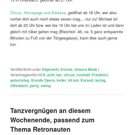
Circus, Homepage und Adresse
, geöffnet ab 18 Uhr, wer also
vorher dort auch noch etwas essen mag… nur zu! Michael ist
dort ab 20 Uhr bzw. wer bis 19 Uhr bei uns im Laden ist und dann
gleich mit rüber gehen mag (Bleichstr. 46, ca. 5 ganz entspannte
Minuten zu Fuß von der Töngesgasse), kann dies auch gerne
tun.
Veröffentlicht unter
Allgemein
,
Events
,
Unsere Mode
|
Verschlagwortet mit
8
,
acht
,
bar
,
circus
,
cocktail
,
Frankfurt
,
geburtstag
,
Grande Opera
,
keller
,
kit kat
,
Korsett
,
lacing
,
Offenbach
,
party
,
swing
Tanzvergnügen an diesem
Wochenende, passend zum
Thema Retronauten