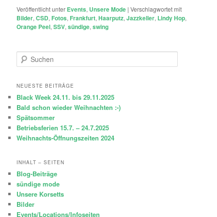
Veröffentlicht unter
Events
,
Unsere Mode
|
Verschlagwortet mit
Bilder
,
CSD
,
Fotos
,
Frankfurt
,
Haarputz
,
Jazzkeller
,
Lindy Hop
,
Orange Peel
,
SSV
,
sündige
,
swing
S
u
c
h
NEUESTE BEITRÄGE
e
Black Week 24.11. bis 29.11.2025
n
Bald schon wieder Weihnachten :-)
Spätsommer
Betriebsferien 15.7. – 24.7.2025
Weihnachts-Öffnungszeiten 2024
INHALT – SEITEN
Blog-Beiträge
sündige mode
Unsere Korsetts
Bilder
Events/Locations/Infoseiten