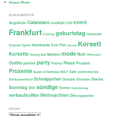
Unsere Mode
SCHLAGWÖRTER
Catanzaro
event
Angebote
cocktail
CSD
Frankfurt
geburtstag
Geschenke
Frühling
Korsett
Iron Fist
Handmade
Grande Opera
Jerome
mode
Korsetts
Noir
lacing
Masken
lack
Offenbach
party
Outfits
Phaze
Prozent
parties
Patrice
Prozente
Sale
schimmerlos
Queen of Darkness
RDLF
Schnäppchen
Slacks
Schuhe
Silvester
Schlussverkauf
sündige
Sonntag
Tomto
SSV
Valentinstag
verkaufsoffen
Weihnachten
Öffnungszeiten
ARCHIV
Archiv