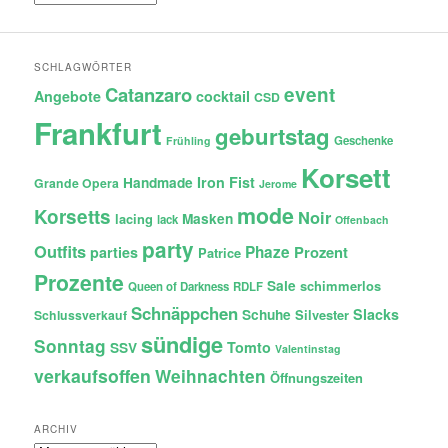
SCHLAGWÖRTER
Catanzaro
event
Angebote
cocktail
CSD
Frankfurt
geburtstag
Geschenke
Frühling
Korsett
Iron Fist
Handmade
Grande Opera
Jerome
mode
Korsetts
Noir
lacing
Masken
lack
Offenbach
party
Outfits
Phaze
Prozent
parties
Patrice
Prozente
Sale
schimmerlos
Queen of Darkness
RDLF
Schnäppchen
Slacks
Schuhe
Silvester
Schlussverkauf
sündige
Sonntag
Tomto
SSV
Valentinstag
verkaufsoffen
Weihnachten
Öffnungszeiten
ARCHIV