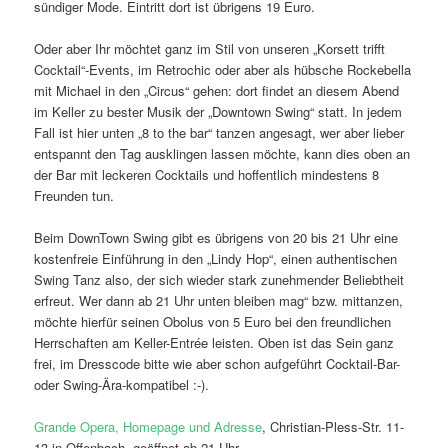
sündiger Mode. Eintritt dort ist übrigens 19 Euro.
Oder aber Ihr möchtet ganz im Stil von unseren „Korsett trifft
Cocktail“-Events, im Retrochic oder aber als hübsche Rockebella
mit Michael in den „Circus“ gehen: dort findet an diesem Abend
im Keller zu bester Musik der „Downtown Swing“ statt. In jedem
Fall ist hier unten „8 to the bar“ tanzen angesagt, wer aber lieber
entspannt den Tag ausklingen lassen möchte, kann dies oben an
der Bar mit leckeren Cocktails und hoffentlich mindestens 8
Freunden tun.
Beim DownTown Swing gibt es übrigens von 20 bis 21 Uhr eine
kostenfreie Einführung in den „Lindy Hop“, einen authentischen
Swing Tanz also, der sich wieder stark zunehmender Beliebtheit
erfreut. Wer dann ab 21 Uhr unten bleiben mag“ bzw. mittanzen,
möchte hierfür seinen Obolus von 5 Euro bei den freundlichen
Herrschaften am Keller-Entrée leisten. Oben ist das Sein ganz
frei, im Dresscode bitte wie aber schon aufgeführt Cocktail-Bar-
oder Swing-Ära-kompatibel :-).
Grande Opera, Homepage und Adresse
, Christian-Pless-Str. 11-
13 in Offenbach, geöffnet ab 21 Uhr.