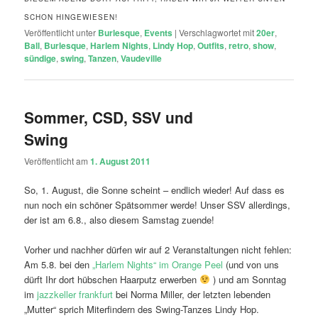
SCHON HINGEWIESEN!
Veröffentlicht unter
Burlesque
,
Events
|
Verschlagwortet mit
20er
,
Ball
,
Burlesque
,
Harlem Nights
,
Lindy Hop
,
Outfits
,
retro
,
show
,
sündige
,
swing
,
Tanzen
,
Vaudeville
Sommer, CSD, SSV und
Swing
Veröffentlicht am
1. August 2011
So, 1. August, die Sonne scheint – endlich wieder! Auf dass es
nun noch ein schöner Spätsommer werde! Unser SSV allerdings,
der ist am 6.8., also diesem Samstag zuende!
Vorher und nachher dürfen wir auf 2 Veranstaltungen nicht fehlen:
Am 5.8. bei den
„Harlem Nights“ im Orange Peel
(und von uns
dürft Ihr dort hübschen Haarputz erwerben
) und am Sonntag
im
jazzkeller frankfurt
bei Norma Miller, der letzten lebenden
„Mutter“ sprich Miterfindern des Swing-Tanzes Lindy Hop.