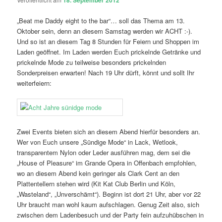
18. September 2012
„Beat me Daddy eight to the bar“… soll das Thema am 13.
Oktober sein, denn an diesem Samstag werden wir ACHT :-).
Und so ist an diesem Tag 8 Stunden für Feiern und Shoppen im
Laden geöffnet. Im Laden werden Euch prickelnde Getränke und
prickelnde Mode zu teilweise besonders prickelnden
Sonderpreisen erwarten! Nach 19 Uhr dürft, könnt und sollt Ihr
weiterfeiern:
Zwei Events bieten sich an diesem Abend hierfür besonders an.
Wer von Euch unsere „Sündige Mode“ in Lack, Wetlook,
transparentem Nylon oder Leder ausführen mag, dem sei die
„House of Pleasure“ im Grande Opera in Offenbach empfohlen,
wo an diesem Abend kein geringer als Clark Cent an den
Plattentellern stehen wird (Kit Kat Club Berlin und Köln,
„Wasteland“, „Unverschämt“). Beginn ist dort 21 Uhr, aber vor 22
Uhr braucht man wohl kaum aufschlagen. Genug Zeit also, sich
zwischen dem Ladenbesuch und der Party fein aufzuhübschen in