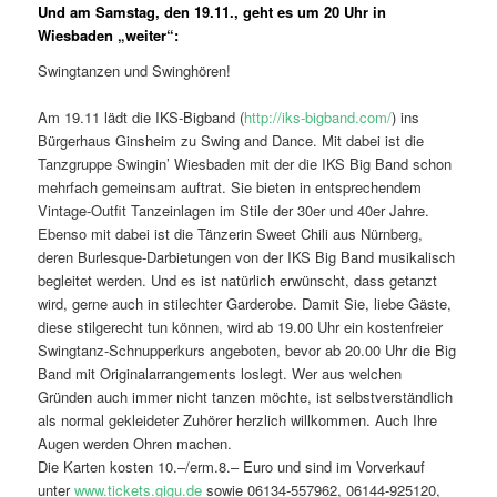
Und am Samstag, den 19.11., geht es um 20 Uhr in
Wiesbaden „weiter“:
Swingtanzen und Swinghören!
Am 19.11 lädt die IKS-Bigband (
http://iks-bigband.com/
) ins
Bürgerhaus Ginsheim zu Swing and Dance. Mit dabei ist die
Tanzgruppe Swingin’ Wiesbaden mit der die IKS Big Band schon
mehrfach gemeinsam auftrat. Sie bieten in entsprechendem
Vintage-Outfit Tanzeinlagen im Stile der 30er und 40er Jahre.
Ebenso mit dabei ist die Tänzerin Sweet Chili aus Nürnberg,
deren Burlesque-Darbietungen von der IKS Big Band musikalisch
begleitet werden. Und es ist natürlich erwünscht, dass getanzt
wird, gerne auch in stilechter Garderobe. Damit Sie, liebe Gäste,
diese stilgerecht tun können, wird ab 19.00 Uhr ein kostenfreier
Swingtanz-Schnupperkurs angeboten, bevor ab 20.00 Uhr die Big
Band mit Originalarrangements loslegt. Wer aus welchen
Gründen auch immer nicht tanzen möchte, ist selbstverständlich
als normal gekleideter Zuhörer herzlich willkommen. Auch Ihre
Augen werden Ohren machen.
Die Karten kosten 10.–/erm.8.– Euro und sind im Vorverkauf
unter
www.tickets.gigu.de
sowie 06134-557962, 06144-925120,