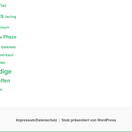
Fist
ts
lacing
enbach
Phaze
ce
 Darkness
verkauf
ter
dige
ffen
en
Impressum/Datenschutz
Stolz präsentiert von WordPress