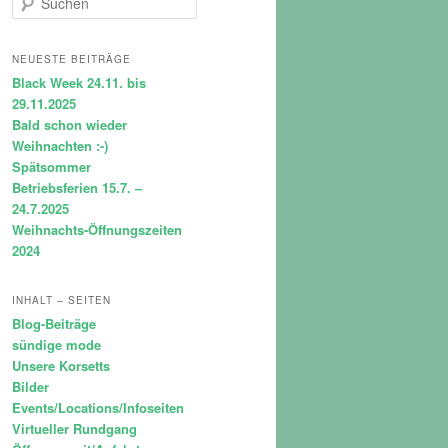
u
c
h
NEUESTE BEITRÄGE
e
Black Week 24.11. bis
n
29.11.2025
Bald schon wieder
Weihnachten :-)
Spätsommer
Betriebsferien 15.7. –
24.7.2025
Weihnachts-Öffnungszeiten
2024
INHALT – SEITEN
Blog-Beiträge
sündige mode
Unsere Korsetts
Bilder
Events/Locations/Infoseiten
Virtueller Rundgang