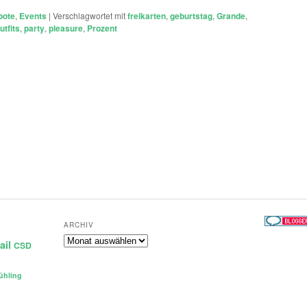
bote
,
Events
|
Verschlagwortet mit
freikarten
,
geburtstag
,
Grande
,
utfits
,
party
,
pleasure
,
Prozent
ARCHIV
Archiv
ail
CSD
ühling