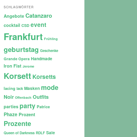
SCHLAGWÖRTER
Catanzaro
Angebote
event
cocktail
CSD
Frankfurt
Frühling
geburtstag
Geschenke
Handmade
Grande Opera
Iron Fist
Jerome
Korsett
Korsetts
mode
lacing
Masken
lack
Noir
Outfits
Offenbach
party
parties
Patrice
Phaze
Prozent
Prozente
Sale
Queen of Darkness
RDLF