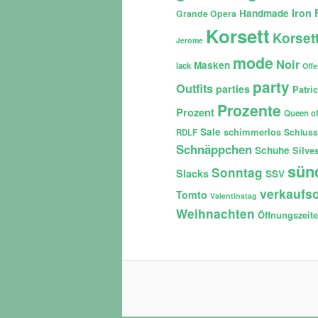
Iron 
Handmade
Grande Opera
Korsett
Korset
Jerome
mode
Noir
Masken
lack
Off
party
Outfits
parties
Patri
Prozente
Prozent
Queen of
Sale
schimmerlos
Schluss
RDLF
Schnäppchen
Schuhe
Silves
sün
Sonntag
Slacks
SSV
verkaufso
Tomto
Valentinstag
Weihnachten
Öffnungszeit