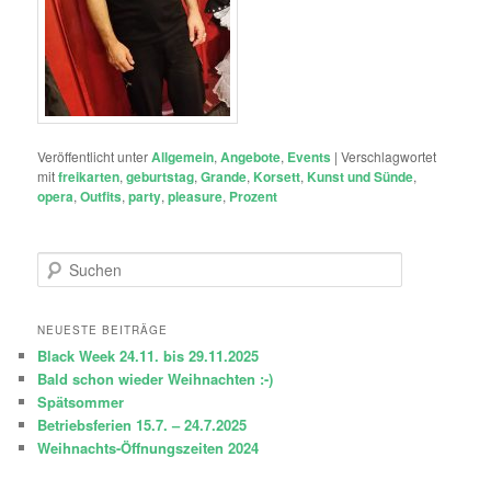
Veröffentlicht unter
Allgemein
,
Angebote
,
Events
|
Verschlagwortet
mit
freikarten
,
geburtstag
,
Grande
,
Korsett
,
Kunst und Sünde
,
opera
,
Outfits
,
party
,
pleasure
,
Prozent
S
u
c
h
NEUESTE BEITRÄGE
e
Black Week 24.11. bis 29.11.2025
n
Bald schon wieder Weihnachten :-)
Spätsommer
Betriebsferien 15.7. – 24.7.2025
Weihnachts-Öffnungszeiten 2024