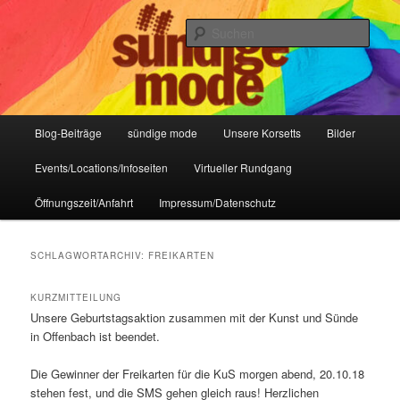
Zum
Zum
IHR Laden für Korsetts, Lifestyle-Mode, Club- und Dark-Wear seit 2004
primären
sekundären
Such
Inhalt
Inhalt
springen
springen
Sündige Mode Frankfurt
Hauptmenü
Blog-Beiträge
sündige mode
Unsere Korsetts
Bilder
Events/Locations/Infoseiten
Virtueller Rundgang
Öffnungszeit/Anfahrt
Impressum/Datenschutz
SCHLAGWORTARCHIV:
FREIKARTEN
KURZMITTEILUNG
Unsere Geburtstagsaktion zusammen mit der Kunst und Sünde
in Offenbach ist beendet.
Die Gewinner der Freikarten für die KuS morgen abend, 20.10.18
stehen fest, und die SMS gehen gleich raus! Herzlichen