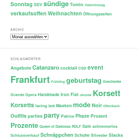
sündige
Sonntag
Tomto
SSV
Valentinstag
verkaufsoffen
Weihnachten
Öffnungszeiten
ARCHIV
Archiv
SCHLAGWÖRTER
Catanzaro
event
Angebote
cocktail
CSD
Frankfurt
geburtstag
Geschenke
Frühling
Korsett
Iron Fist
Handmade
Grande Opera
Jerome
mode
Korsetts
Noir
lacing
Masken
lack
Offenbach
party
Outfits
Phaze
Prozent
parties
Patrice
Prozente
Sale
schimmerlos
Queen of Darkness
RDLF
Schnäppchen
Slacks
Schuhe
Silvester
Schlussverkauf