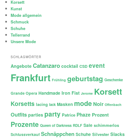
Korsett
Kunst
Mode allgemein
Schmuck
Schuhe
Tellerrand
Unsere Mode
SCHLAGWÖRTER
Catanzaro
event
Angebote
cocktail
CSD
Frankfurt
geburtstag
Geschenke
Frühling
Korsett
Iron Fist
Handmade
Grande Opera
Jerome
mode
Korsetts
Noir
lacing
Masken
lack
Offenbach
party
Outfits
Phaze
Prozent
parties
Patrice
Prozente
Sale
schimmerlos
Queen of Darkness
RDLF
Schnäppchen
Slacks
Schuhe
Silvester
Schlussverkauf