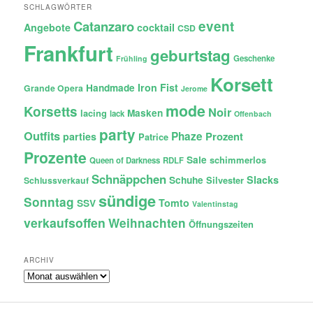
SCHLAGWÖRTER
Catanzaro
event
Angebote
cocktail
CSD
Frankfurt
geburtstag
Geschenke
Frühling
Korsett
Iron Fist
Handmade
Grande Opera
Jerome
mode
Korsetts
Noir
lacing
Masken
lack
Offenbach
party
Outfits
Phaze
Prozent
parties
Patrice
Prozente
Sale
schimmerlos
Queen of Darkness
RDLF
Schnäppchen
Slacks
Schuhe
Silvester
Schlussverkauf
sündige
Sonntag
Tomto
SSV
Valentinstag
verkaufsoffen
Weihnachten
Öffnungszeiten
ARCHIV
Archiv