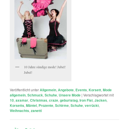
10 Jahre sündige mode! Jubel!
Jubel!
Veröffentlicht unter
Allgemein
,
Angebote
,
Events
,
Korsett
,
Mode
allgemein
,
Schmuck
,
Schuhe
,
Unsere Mode
|
Verschlagwortet mit
10
,
axsmar
,
Christmas
,
craze
,
geburtstag
,
Iron Fist
,
Jacken
,
Korsetts
,
Mäntel
,
Prozente
,
Schirme
,
Schuhe
,
verrückt
,
Weihnachts
,
zanetti
Beitragsnavigation