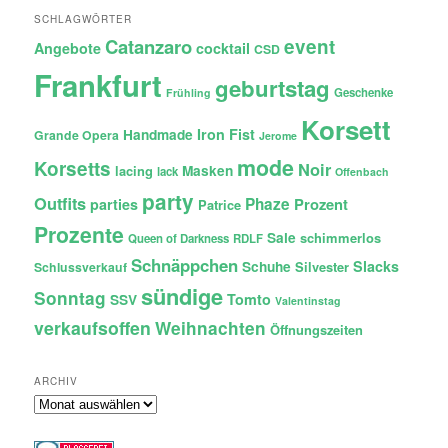
SCHLAGWÖRTER
Catanzaro
event
Angebote
cocktail
CSD
Frankfurt
geburtstag
Geschenke
Frühling
Korsett
Iron Fist
Handmade
Grande Opera
Jerome
mode
Korsetts
Noir
lacing
Masken
lack
Offenbach
party
Outfits
Phaze
Prozent
parties
Patrice
Prozente
Sale
schimmerlos
Queen of Darkness
RDLF
Schnäppchen
Slacks
Schuhe
Silvester
Schlussverkauf
sündige
Sonntag
Tomto
SSV
Valentinstag
verkaufsoffen
Weihnachten
Öffnungszeiten
ARCHIV
Archiv