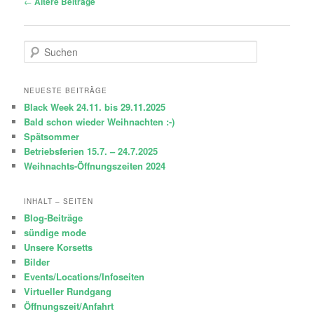
←
Ältere Beiträge
S
u
c
h
NEUESTE BEITRÄGE
e
Black Week 24.11. bis 29.11.2025
n
Bald schon wieder Weihnachten :-)
Spätsommer
Betriebsferien 15.7. – 24.7.2025
Weihnachts-Öffnungszeiten 2024
INHALT – SEITEN
Blog-Beiträge
sündige mode
Unsere Korsetts
Bilder
Events/Locations/Infoseiten
Virtueller Rundgang
Öffnungszeit/Anfahrt