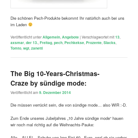
Die schönen Pech-Produkte bekommt Ihr natürlich auch bei uns
im Laden
Veröffentlicht unter
Allgemein
,
Angebote
|
Verschlagwortet mit
13
,
axsmar
,
der 13.
,
Freitag
,
pech
,
Pechkekse
,
Prozente
,
Slacks
,
Tomto
,
wgt
,
zanetti
The Big 10-Years-Christmas-
Craze by sündige mode:
Veröffentlicht am
9. Dezember 2014
Die müssen verrückt sein, die von sündige mode… also WIR :-D.
Zum Ende unseres Jubeljahres „10 Jahre sündige mode“ hauen
wir noch mal richtig auf die Weihnachts-Pauke:
Alle – ALLE! – Schuhe von Iron Fist 60.- Euro, egal ob sie vorher