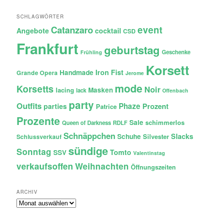
SCHLAGWÖRTER
Catanzaro
event
Angebote
cocktail
CSD
Frankfurt
geburtstag
Geschenke
Frühling
Korsett
Iron Fist
Handmade
Grande Opera
Jerome
mode
Korsetts
Noir
lacing
Masken
lack
Offenbach
party
Outfits
Phaze
Prozent
parties
Patrice
Prozente
Sale
schimmerlos
Queen of Darkness
RDLF
Schnäppchen
Slacks
Schuhe
Silvester
Schlussverkauf
sündige
Sonntag
Tomto
SSV
Valentinstag
verkaufsoffen
Weihnachten
Öffnungszeiten
ARCHIV
Archiv