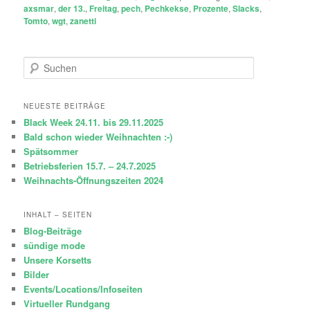
axsmar
,
der 13.
,
Freitag
,
pech
,
Pechkekse
,
Prozente
,
Slacks
,
Tomto
,
wgt
,
zanetti
S
u
c
h
NEUESTE BEITRÄGE
e
Black Week 24.11. bis 29.11.2025
n
Bald schon wieder Weihnachten :-)
Spätsommer
Betriebsferien 15.7. – 24.7.2025
Weihnachts-Öffnungszeiten 2024
INHALT – SEITEN
Blog-Beiträge
sündige mode
Unsere Korsetts
Bilder
Events/Locations/Infoseiten
Virtueller Rundgang