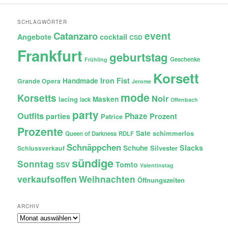
SCHLAGWÖRTER
Catanzaro
event
Angebote
cocktail
CSD
Frankfurt
geburtstag
Geschenke
Frühling
Korsett
Iron Fist
Handmade
Grande Opera
Jerome
mode
Korsetts
Noir
lacing
Masken
lack
Offenbach
party
Outfits
Phaze
Prozent
parties
Patrice
Prozente
Sale
schimmerlos
Queen of Darkness
RDLF
Schnäppchen
Slacks
Schuhe
Silvester
Schlussverkauf
sündige
Sonntag
Tomto
SSV
Valentinstag
verkaufsoffen
Weihnachten
Öffnungszeiten
ARCHIV
Archiv