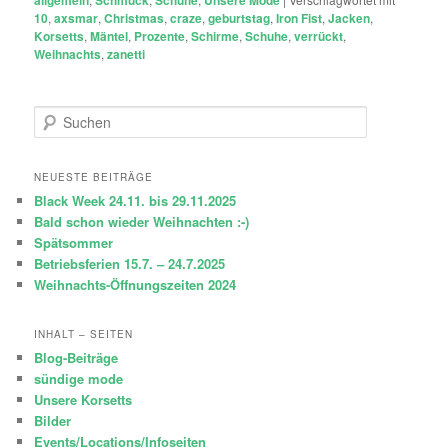
allgemein
Schmuck
Schuhe
Unsere Mode
10
,
axsmar
,
Christmas
,
craze
,
geburtstag
,
Iron Fist
,
Jacken
,
Korsetts
,
Mäntel
,
Prozente
,
Schirme
,
Schuhe
,
verrückt
,
Weihnachts
,
zanetti
S
u
c
h
NEUESTE BEITRÄGE
e
Black Week 24.11. bis 29.11.2025
n
Bald schon wieder Weihnachten :-)
Spätsommer
Betriebsferien 15.7. – 24.7.2025
Weihnachts-Öffnungszeiten 2024
INHALT – SEITEN
Blog-Beiträge
sündige mode
Unsere Korsetts
Bilder
Events/Locations/Infoseiten