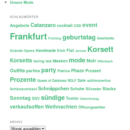
Unsere Mode
SCHLAGWÖRTER
Catanzaro
event
Angebote
cocktail
CSD
Frankfurt
geburtstag
Geschenke
Frühling
Korsett
Iron Fist
Handmade
Grande Opera
Jerome
mode
Korsetts
Noir
lacing
Masken
lack
Offenbach
party
Outfits
Phaze
Prozent
parties
Patrice
Prozente
Sale
schimmerlos
Queen of Darkness
RDLF
Schnäppchen
Slacks
Schuhe
Silvester
Schlussverkauf
sündige
Sonntag
Tomto
SSV
Valentinstag
verkaufsoffen
Weihnachten
Öffnungszeiten
ARCHIV
Archiv