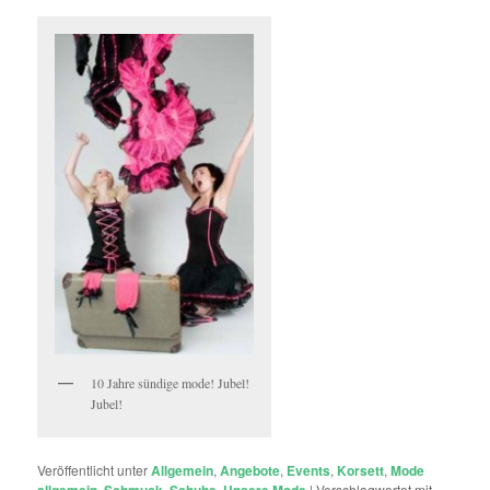
10 Jahre sündige mode! Jubel!
Jubel!
Veröffentlicht unter
Allgemein
,
Angebote
,
Events
,
Korsett
,
Mode
,
,
,
|
Verschlagwortet mit