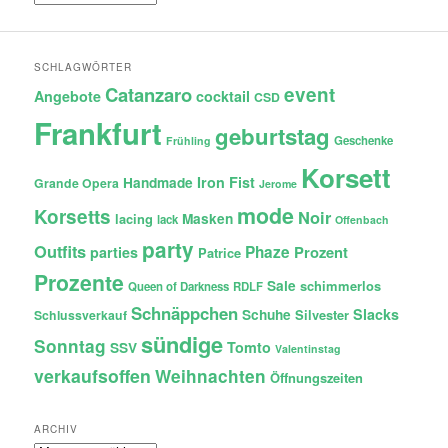
SCHLAGWÖRTER
Catanzaro
event
Angebote
cocktail
CSD
Frankfurt
geburtstag
Geschenke
Frühling
Korsett
Iron Fist
Handmade
Grande Opera
Jerome
mode
Korsetts
Noir
lacing
Masken
lack
Offenbach
party
Outfits
Phaze
Prozent
parties
Patrice
Prozente
Sale
schimmerlos
Queen of Darkness
RDLF
Schnäppchen
Slacks
Schuhe
Silvester
Schlussverkauf
sündige
Sonntag
Tomto
SSV
Valentinstag
verkaufsoffen
Weihnachten
Öffnungszeiten
ARCHIV