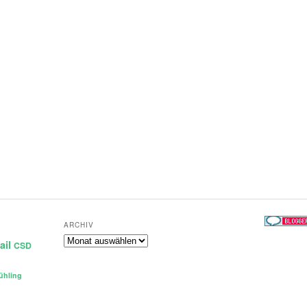
ARCHIV
Archiv
ail
CSD
ühling