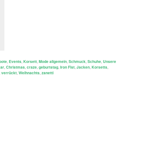
bote
,
Events
,
Korsett
,
Mode allgemein
,
Schmuck
,
Schuhe
,
Unsere
ar
,
Christmas
,
craze
,
geburtstag
,
Iron Fist
,
Jacken
,
Korsetts
,
,
verrückt
,
Weihnachts
,
zanetti