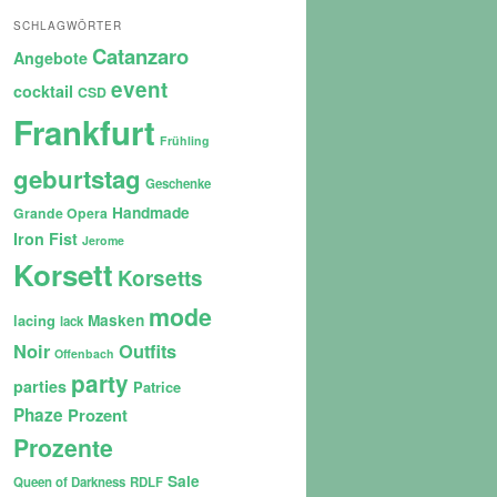
SCHLAGWÖRTER
Catanzaro
Angebote
event
cocktail
CSD
Frankfurt
Frühling
geburtstag
Geschenke
Handmade
Grande Opera
Iron Fist
Jerome
Korsett
Korsetts
mode
lacing
Masken
lack
Noir
Outfits
Offenbach
party
parties
Patrice
Phaze
Prozent
Prozente
Sale
Queen of Darkness
RDLF