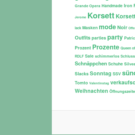
Iron 
Handmade
Grande Opera
Korsett
Korset
Jerome
mode
Noir
Masken
lack
Off
party
Outfits
parties
Patri
Prozente
Prozent
Queen of
Sale
schimmerlos
Schluss
RDLF
Schnäppchen
Schuhe
Silves
sün
Sonntag
Slacks
SSV
verkaufso
Tomto
Valentinstag
Weihnachten
Öffnungszeit