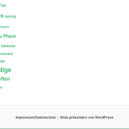
Fist
ts
lacing
enbach
Phaze
ce
 Darkness
verkauf
ter
dige
ffen
en
Impressum/Datenschutz
Stolz präsentiert von WordPress