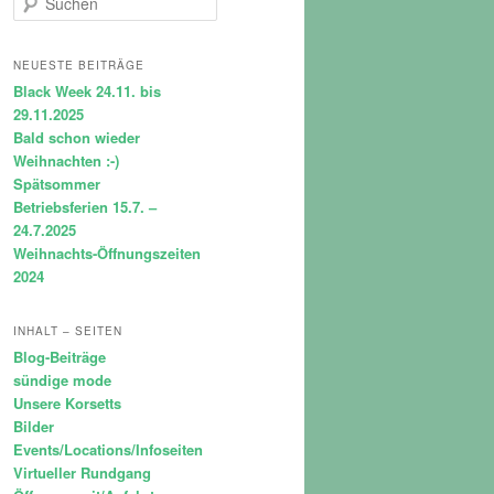
u
c
h
NEUESTE BEITRÄGE
e
Black Week 24.11. bis
n
29.11.2025
Bald schon wieder
Weihnachten :-)
Spätsommer
Betriebsferien 15.7. –
24.7.2025
Weihnachts-Öffnungszeiten
2024
INHALT – SEITEN
Blog-Beiträge
sündige mode
Unsere Korsetts
Bilder
Events/Locations/Infoseiten
Virtueller Rundgang