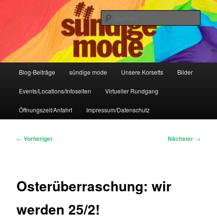
Zum
IHR Laden für Korsetts, Lifestyle-Mode, Club- und Dark-Wear seit 2004
primären
Such
Inhalt
springen
Sündige Mode Frankfurt
Hauptmenü
Blog-Beiträge
sündige mode
Unsere Korsetts
Bilder
Events/Locations/Infoseiten
Virtueller Rundgang
Öffnungszeit/Anfahrt
Impressum/Datenschutz
Beitragsnavigation
←
Vorheriger
Nächster
→
Osterüberraschung: wir
werden 25/2!