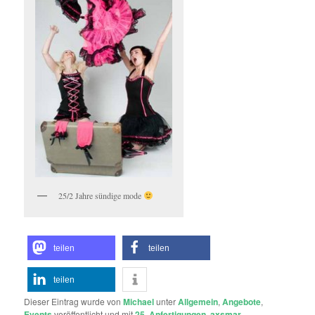
25/2 Jahre sündige mode
teilen
teilen
teilen
Dieser Eintrag wurde von
Michael
unter
Allgemein
,
Angebote
,
Events
veröffentlicht und mit
25
,
Anfertigungen
,
axsmar
,