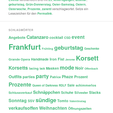
geburtstag
,
Grün-Donnerstag
,
Oster-Samstag
,
Ostern
,
Osterwoche
,
Prozente
,
zanetti
verschlagwortet. Setze ein
Lesezeichen für den
Permalink
.
SCHLAGWÖRTER
Catanzaro
event
Angebote
cocktail
CSD
Frankfurt
geburtstag
Geschenke
Frühling
Korsett
Iron Fist
Handmade
Grande Opera
Jerome
mode
Korsetts
Noir
lacing
Masken
lack
Offenbach
party
Outfits
Phaze
Prozent
parties
Patrice
Prozente
Sale
schimmerlos
Queen of Darkness
RDLF
Schnäppchen
Slacks
Schuhe
Silvester
Schlussverkauf
sündige
Sonntag
Tomto
SSV
Valentinstag
verkaufsoffen
Weihnachten
Öffnungszeiten