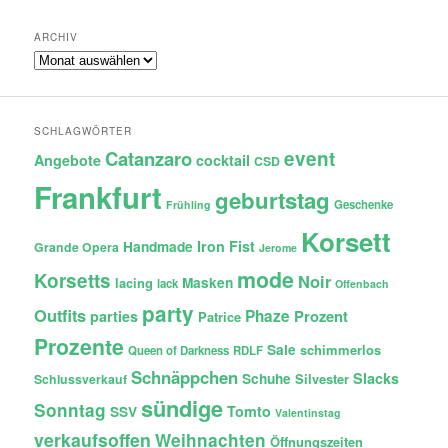
ARCHIV
Archiv
SCHLAGWÖRTER
Catanzaro
event
Angebote
cocktail
CSD
Frankfurt
geburtstag
Geschenke
Frühling
Korsett
Iron Fist
Handmade
Grande Opera
Jerome
mode
Korsetts
Noir
lacing
Masken
lack
Offenbach
party
Outfits
Phaze
Prozent
parties
Patrice
Prozente
Sale
schimmerlos
Queen of Darkness
RDLF
Schnäppchen
Slacks
Schuhe
Silvester
Schlussverkauf
sündige
Sonntag
Tomto
SSV
Valentinstag
verkaufsoffen
Weihnachten
Öffnungszeiten