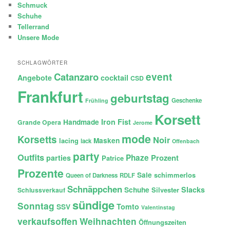
Schmuck
Schuhe
Tellerrand
Unsere Mode
SCHLAGWÖRTER
Catanzaro
event
Angebote
cocktail
CSD
Frankfurt
geburtstag
Geschenke
Frühling
Korsett
Iron Fist
Handmade
Grande Opera
Jerome
mode
Korsetts
Noir
lacing
Masken
lack
Offenbach
party
Outfits
Phaze
Prozent
parties
Patrice
Prozente
Sale
schimmerlos
Queen of Darkness
RDLF
Schnäppchen
Slacks
Schuhe
Silvester
Schlussverkauf
sündige
Sonntag
Tomto
SSV
Valentinstag
verkaufsoffen
Weihnachten
Öffnungszeiten