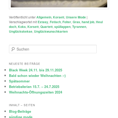
Veröffentlicht unter
Allgemein
,
Korsett
,
Unsere Mode
|
Verschlagwortet mit
Extasy
,
Fetisch
,
Folter
,
Gras
,
hand job
,
Heul
doch
,
Koks
,
Korsett
,
Quartett
,
spüllappen
,
Tyrannen
,
Unglückskekse
,
Unglückwunschkarten
S
u
c
h
NEUESTE BEITRÄGE
e
Black Week 24.11. bis 29.11.2025
n
Bald schon wieder Weihnachten :-)
Spätsommer
Betriebsferien 15.7. – 24.7.2025
Weihnachts-Öffnungszeiten 2024
INHALT – SEITEN
Blog-Beiträge
sündige mode