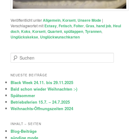
Veröffentlicht unter
Allgemein
,
Korsett
,
Unsere Mode
|
Verschlagwortet mit
Extasy
,
Fetisch
,
Folter
,
Gras
,
hand job
,
Heul
doch
,
Koks
,
Korsett
,
Quartett
,
spüllappen
,
Tyrannen
,
Unglückskekse
,
Unglückwunschkarten
S
u
c
h
NEUESTE BEITRÄGE
e
Black Week 24.11. bis 29.11.2025
n
Bald schon wieder Weihnachten :-)
Spätsommer
Betriebsferien 15.7. – 24.7.2025
Weihnachts-Öffnungszeiten 2024
INHALT – SEITEN
Blog-Beiträge
sündige mode