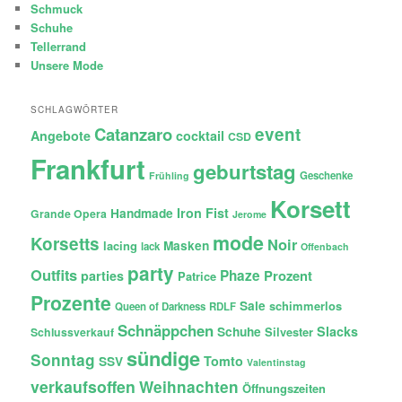
Schmuck
Schuhe
Tellerrand
Unsere Mode
SCHLAGWÖRTER
Catanzaro
event
Angebote
cocktail
CSD
Frankfurt
geburtstag
Geschenke
Frühling
Korsett
Iron Fist
Handmade
Grande Opera
Jerome
mode
Korsetts
Noir
lacing
Masken
lack
Offenbach
party
Outfits
Phaze
Prozent
parties
Patrice
Prozente
Sale
schimmerlos
Queen of Darkness
RDLF
Schnäppchen
Slacks
Schuhe
Silvester
Schlussverkauf
sündige
Sonntag
Tomto
SSV
Valentinstag
verkaufsoffen
Weihnachten
Öffnungszeiten