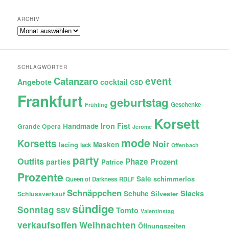
ARCHIV
Archiv
SCHLAGWÖRTER
Catanzaro
event
Angebote
cocktail
CSD
Frankfurt
geburtstag
Geschenke
Frühling
Korsett
Iron Fist
Handmade
Grande Opera
Jerome
mode
Korsetts
Noir
lacing
Masken
lack
Offenbach
party
Outfits
Phaze
Prozent
parties
Patrice
Prozente
Sale
schimmerlos
Queen of Darkness
RDLF
Schnäppchen
Slacks
Schuhe
Silvester
Schlussverkauf
sündige
Sonntag
Tomto
SSV
Valentinstag
verkaufsoffen
Weihnachten
Öffnungszeiten