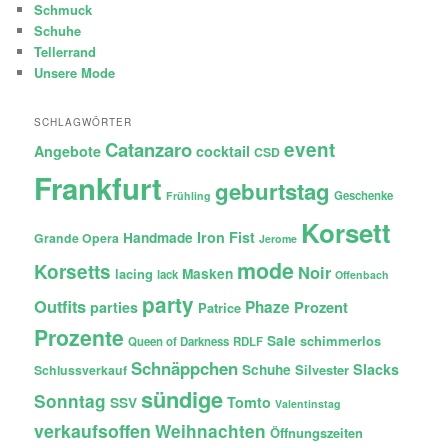
Schmuck
Schuhe
Tellerrand
Unsere Mode
SCHLAGWÖRTER
Catanzaro
event
Angebote
cocktail
CSD
Frankfurt
geburtstag
Geschenke
Frühling
Korsett
Iron Fist
Handmade
Grande Opera
Jerome
mode
Korsetts
Noir
lacing
Masken
lack
Offenbach
party
Outfits
Phaze
Prozent
parties
Patrice
Prozente
Sale
schimmerlos
Queen of Darkness
RDLF
Schnäppchen
Slacks
Schuhe
Silvester
Schlussverkauf
sündige
Sonntag
Tomto
SSV
Valentinstag
verkaufsoffen
Weihnachten
Öffnungszeiten