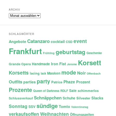
ARCHIV
Archiv
SCHLAGWÖRTER
Catanzaro
event
Angebote
cocktail
CSD
Frankfurt
geburtstag
Geschenke
Frühling
Korsett
Iron Fist
Handmade
Grande Opera
Jerome
mode
Korsetts
Noir
lacing
Masken
lack
Offenbach
party
Outfits
Phaze
Prozent
parties
Patrice
Prozente
Sale
schimmerlos
Queen of Darkness
RDLF
Schnäppchen
Slacks
Schuhe
Silvester
Schlussverkauf
sündige
Sonntag
Tomto
SSV
Valentinstag
verkaufsoffen
Weihnachten
Öffnungszeiten