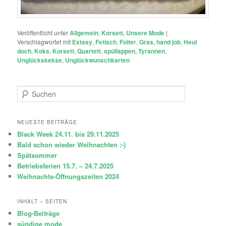
Veröffentlicht unter
Allgemein
,
Korsett
,
Unsere Mode
|
Verschlagwortet mit
Extasy
,
Fetisch
,
Folter
,
Gras
,
hand job
,
Heul
doch
,
Koks
,
Korsett
,
Quartett
,
spüllappen
,
Tyrannen
,
Unglückskekse
,
Unglückwunschkarten
S
u
c
h
NEUESTE BEITRÄGE
e
Black Week 24.11. bis 29.11.2025
n
Bald schon wieder Weihnachten :-)
Spätsommer
Betriebsferien 15.7. – 24.7.2025
Weihnachts-Öffnungszeiten 2024
INHALT – SEITEN
Blog-Beiträge
sündige mode