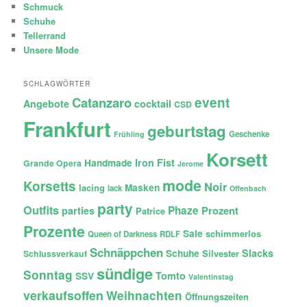
Schmuck
Schuhe
Tellerrand
Unsere Mode
SCHLAGWÖRTER
Catanzaro
event
Angebote
cocktail
CSD
Frankfurt
geburtstag
Geschenke
Frühling
Korsett
Iron Fist
Handmade
Grande Opera
Jerome
mode
Korsetts
Noir
lacing
Masken
lack
Offenbach
party
Outfits
Phaze
Prozent
parties
Patrice
Prozente
Sale
schimmerlos
Queen of Darkness
RDLF
Schnäppchen
Slacks
Schuhe
Silvester
Schlussverkauf
sündige
Sonntag
Tomto
SSV
Valentinstag
verkaufsoffen
Weihnachten
Öffnungszeiten