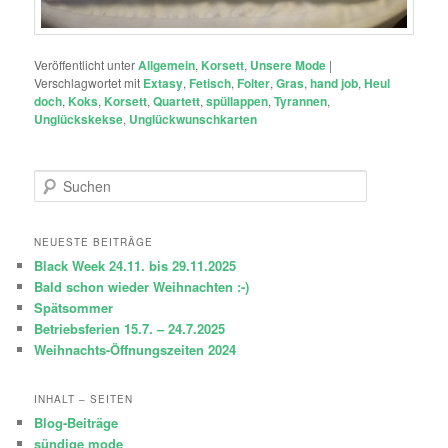
Veröffentlicht unter
Allgemein
,
Korsett
,
Unsere Mode
|
Verschlagwortet mit
Extasy
,
Fetisch
,
Folter
,
Gras
,
hand job
,
Heul
doch
,
Koks
,
Korsett
,
Quartett
,
spüllappen
,
Tyrannen
,
Unglückskekse
,
Unglückwunschkarten
S
u
c
h
NEUESTE BEITRÄGE
e
Black Week 24.11. bis 29.11.2025
n
Bald schon wieder Weihnachten :-)
Spätsommer
Betriebsferien 15.7. – 24.7.2025
Weihnachts-Öffnungszeiten 2024
INHALT – SEITEN
Blog-Beiträge
sündige mode