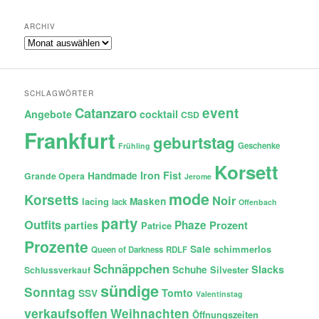
ARCHIV
Archiv
SCHLAGWÖRTER
Catanzaro
event
Angebote
cocktail
CSD
Frankfurt
geburtstag
Geschenke
Frühling
Korsett
Iron Fist
Handmade
Grande Opera
Jerome
mode
Korsetts
Noir
lacing
Masken
lack
Offenbach
party
Outfits
Phaze
Prozent
parties
Patrice
Prozente
Sale
schimmerlos
Queen of Darkness
RDLF
Schnäppchen
Slacks
Schuhe
Silvester
Schlussverkauf
sündige
Sonntag
Tomto
SSV
Valentinstag
verkaufsoffen
Weihnachten
Öffnungszeiten