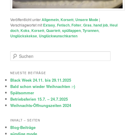
Veröffentlicht unter
Allgemein
,
Korsett
,
Unsere Mode
|
Verschlagwortet mit
Extasy
,
Fetisch
,
Folter
,
Gras
,
hand job
,
Heul
doch
,
Koks
,
Korsett
,
Quartett
,
spüllappen
,
Tyrannen
,
Unglückskekse
,
Unglückwunschkarten
S
u
c
h
NEUESTE BEITRÄGE
e
Black Week 24.11. bis 29.11.2025
n
Bald schon wieder Weihnachten :-)
Spätsommer
Betriebsferien 15.7. – 24.7.2025
Weihnachts-Öffnungszeiten 2024
INHALT – SEITEN
Blog-Beiträge
sündige mode