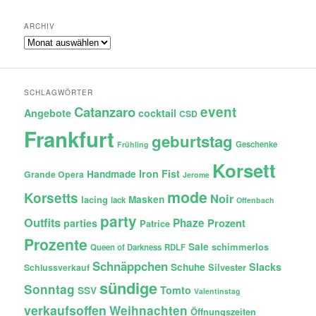
ARCHIV
Archiv
SCHLAGWÖRTER
Catanzaro
event
Angebote
cocktail
CSD
Frankfurt
geburtstag
Geschenke
Frühling
Korsett
Iron Fist
Handmade
Grande Opera
Jerome
mode
Korsetts
Noir
lacing
Masken
lack
Offenbach
party
Outfits
Phaze
Prozent
parties
Patrice
Prozente
Sale
schimmerlos
Queen of Darkness
RDLF
Schnäppchen
Slacks
Schuhe
Silvester
Schlussverkauf
sündige
Sonntag
Tomto
SSV
Valentinstag
verkaufsoffen
Weihnachten
Öffnungszeiten