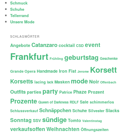
Schmuck
Schuhe
Tellerrand
Unsere Mode
SCHLAGWÖRTER
Catanzaro
event
Angebote
cocktail
CSD
Frankfurt
geburtstag
Geschenke
Frühling
Korsett
Iron Fist
Handmade
Grande Opera
Jerome
mode
Korsetts
Noir
lacing
Masken
lack
Offenbach
party
Outfits
Phaze
Prozent
parties
Patrice
Prozente
Sale
schimmerlos
Queen of Darkness
RDLF
Schnäppchen
Slacks
Schuhe
Silvester
Schlussverkauf
sündige
Sonntag
Tomto
SSV
Valentinstag
verkaufsoffen
Weihnachten
Öffnungszeiten