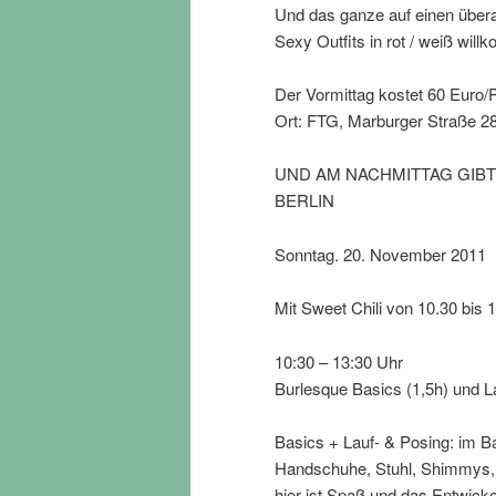
Und das ganze auf einen übe
Sexy Outfits in rot / weiß wil
Der Vormittag kostet 60 Euro/
Ort: FTG, Marburger Straße 2
UND AM NACHMITTAG GIBT
BERLIN
Sonntag. 20. November 2011
Mit Sweet Chili von 10.30 bis 
10:30 – 13:30 Uhr
Burlesque Basics (1,5h) und La
Basics + Lauf- & Posing: im Ba
Handschuhe, Stuhl, Shimmys, B
hier ist Spaß und das Entwicke