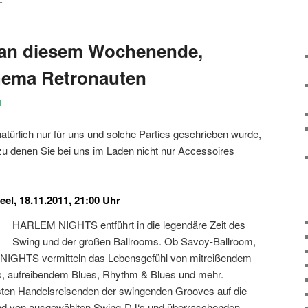
E
an diesem Wochenende,
ema Retronauten
1
natürlich nur für uns und solche Parties geschrieben wurde,
zu denen Sie bei uns im Laden nicht nur Accessoires
, 18.11.2011, 21:00 Uhr
HARLEM NIGHTS entführt in die legendäre Zeit des
Swing und der großen Ballrooms. Ob Savoy-Ballroom,
IGHTS vermitteln das Lebensgefühl von mitreißendem
, aufreibendem Blues, Rhythm & Blues und mehr.
en Handelsreisenden der swingenden Grooves auf die
and von ausgewählten Swing-DJ‘s und überraschenden