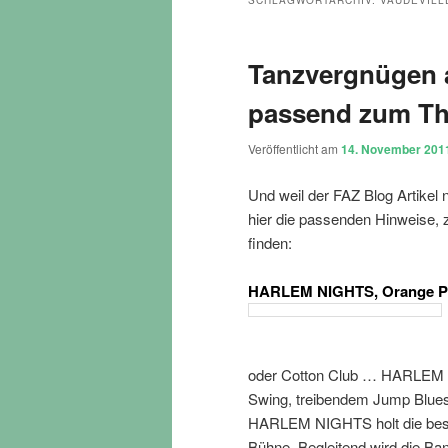
SCHLAGWORTARCHIV:
VAUDEVILL
Tanzvergnügen 
passend zum Th
Veröffentlicht am
14. November 201
Und weil der FAZ Blog Artikel 
hier die passenden Hinweise, 
finden:
HARLEM NIGHTS, Orange Peel
oder Cotton Club … HARLEM N
Swing, treibendem Jump Blues
HARLEM NIGHTS holt die best
Bühne. Begleitend wird die B