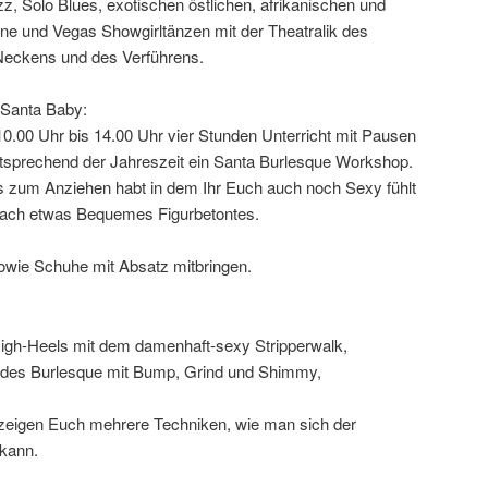
, Solo Blues, exotischen östlichen, afrikanischen und
ine und Vegas Showgirltänzen mit der Theatralik des
 Neckens und des Verführens.
Santa Baby:
10.00 Uhr bis 14.00 Uhr vier Stunden Unterricht mit Pausen
tsprechend der Jahreszeit ein Santa Burlesque Workshop.
s zum Anziehen habt in dem Ihr Euch auch noch Sexy fühlt
nfach etwas Bequemes Figurbetontes.
wie Schuhe mit Absatz mitbringen.
High-Heels mit dem damenhaft-sexy Stripperwalk,
n des Burlesque mit Bump, Grind und Shimmy,
 zeigen Euch mehrere Techniken, wie man sich der
 kann.