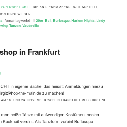
VON SWEET CHILI
, DIE AN DIESEM ABEND DORT AUFTRITT,
HON HINGEWIESEN!
ts
|
Verschlagwortet mit
20er
,
Ball
,
Burlesque
,
Harlem Nights
,
Lindy
swing
,
Tanzen
,
Vaudeville
hop in Frankfurt
1
ICHT in eigener Sache, das heisst: Anmeldungen hierzu
 birgit@hop-the-main.de zu machen!
AM 19. UND 20. NOVEMBER 2011 IN FRANKFURT MIT CHRISTINE
er man heiße Tänze mit aufwendigen Kostümen, coolen
n Keckheit vereint. Als Tanzform vereint Burlesque