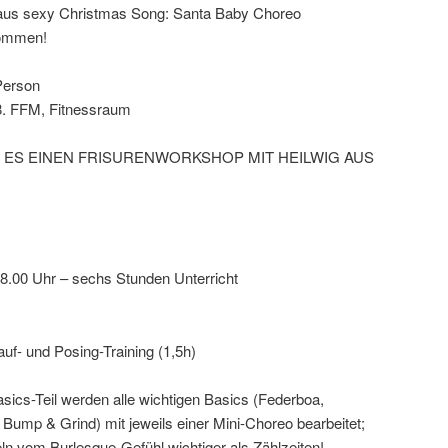
raus sexy Christmas Song: Santa Baby Choreo
lkommen!
Person
8. FFM, Fitnessraum
 ES EINEN FRISURENWORKSHOP MIT HEILWIG AUS
18.00 Uhr – sechs Stunden Unterricht
uf- und Posing-Training (1,5h)
sics-Teil werden alle wichtigen Basics (Federboa,
ump & Grind) mit jeweils einer Mini-Choreo bearbeitet;
ln vom Burlesque-Gefühl wichtiger als Zählzeiten!