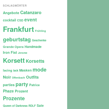
SCHLAGWÖRTER
Catanzaro
Angebote
event
cocktail
CSD
Frankfurt
Frühling
geburtstag
Geschenke
Handmade
Grande Opera
Iron Fist
Jerome
Korsett
Korsetts
mode
lacing
Masken
lack
Noir
Outfits
Offenbach
party
parties
Patrice
Phaze
Prozent
Prozente
Sale
Queen of Darkness
RDLF