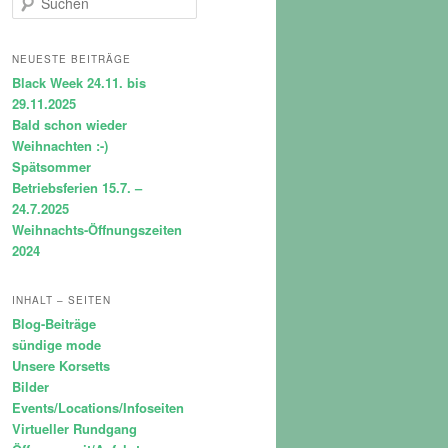
u
c
h
NEUESTE BEITRÄGE
e
Black Week 24.11. bis
n
29.11.2025
Bald schon wieder
Weihnachten :-)
Spätsommer
Betriebsferien 15.7. –
24.7.2025
Weihnachts-Öffnungszeiten
2024
INHALT – SEITEN
Blog-Beiträge
sündige mode
Unsere Korsetts
Bilder
Events/Locations/Infoseiten
Virtueller Rundgang