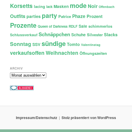
mode
Korsetts
Noir
lacing
Masken
lack
Offenbach
party
Outfits
Phaze
Prozent
parties
Patrice
Prozente
Sale
schimmerlos
Queen of Darkness
RDLF
Schnäppchen
Slacks
Schuhe
Silvester
Schlussverkauf
sündige
Sonntag
Tomto
SSV
Valentinstag
verkaufsoffen
Weihnachten
Öffnungszeiten
ARCHIV
Archiv
Impressum/Datenschutz
Stolz präsentiert von WordPress