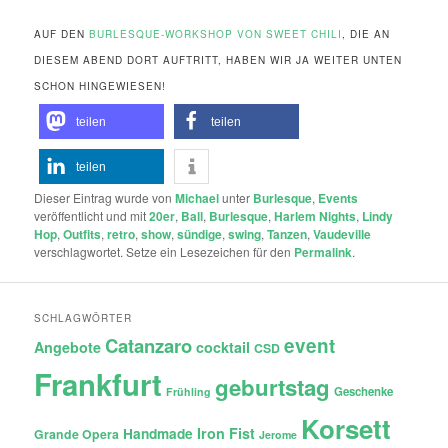
AUF DEN
BURLESQUE-WORKSHOP VON SWEET CHILI
, DIE AN
DIESEM ABEND DORT AUFTRITT, HABEN WIR JA WEITER UNTEN
SCHON HINGEWIESEN!
teilen
teilen
teilen
Dieser Eintrag wurde von
Michael
unter
Burlesque
,
Events
veröffentlicht und mit
20er
,
Ball
,
Burlesque
,
Harlem Nights
,
Lindy
Hop
,
Outfits
,
retro
,
show
,
sündige
,
swing
,
Tanzen
,
Vaudeville
verschlagwortet. Setze ein Lesezeichen für den
Permalink
.
SCHLAGWÖRTER
Catanzaro
event
Angebote
cocktail
CSD
Frankfurt
geburtstag
Geschenke
Frühling
Korsett
Iron Fist
Handmade
Grande Opera
Jerome