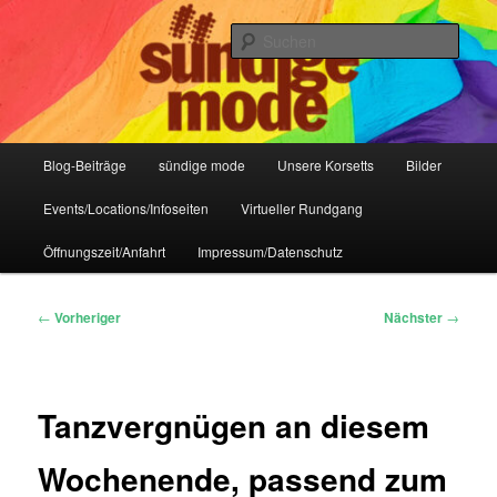
Zum
IHR Laden für Korsetts, Lifestyle-Mode, Club- und Dark-Wear seit 2004
primären
Such
Inhalt
springen
Sündige Mode Frankfurt
Hauptmenü
Blog-Beiträge
sündige mode
Unsere Korsetts
Bilder
Events/Locations/Infoseiten
Virtueller Rundgang
Öffnungszeit/Anfahrt
Impressum/Datenschutz
Beitragsnavigation
←
Vorheriger
Nächster
→
Tanzvergnügen an diesem
Wochenende, passend zum