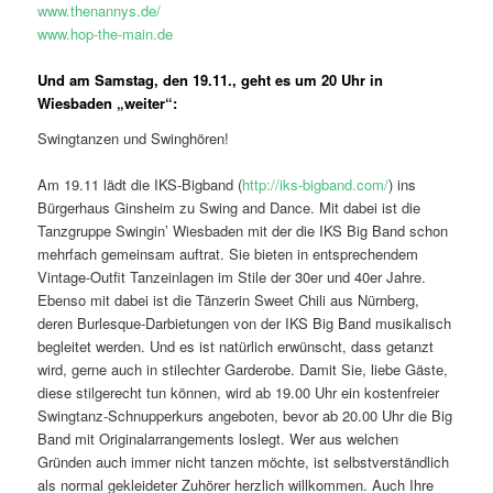
www.thenannys.de/
www.hop-the-main.de
Und am Samstag, den 19.11., geht es um 20 Uhr in
Wiesbaden „weiter“:
Swingtanzen und Swinghören!
Am 19.11 lädt die IKS-Bigband (
http://iks-bigband.com/
) ins
Bürgerhaus Ginsheim zu Swing and Dance. Mit dabei ist die
Tanzgruppe Swingin’ Wiesbaden mit der die IKS Big Band schon
mehrfach gemeinsam auftrat. Sie bieten in entsprechendem
Vintage-Outfit Tanzeinlagen im Stile der 30er und 40er Jahre.
Ebenso mit dabei ist die Tänzerin Sweet Chili aus Nürnberg,
deren Burlesque-Darbietungen von der IKS Big Band musikalisch
begleitet werden. Und es ist natürlich erwünscht, dass getanzt
wird, gerne auch in stilechter Garderobe. Damit Sie, liebe Gäste,
diese stilgerecht tun können, wird ab 19.00 Uhr ein kostenfreier
Swingtanz-Schnupperkurs angeboten, bevor ab 20.00 Uhr die Big
Band mit Originalarrangements loslegt. Wer aus welchen
Gründen auch immer nicht tanzen möchte, ist selbstverständlich
als normal gekleideter Zuhörer herzlich willkommen. Auch Ihre