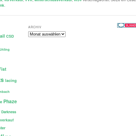
ink
.
ARCHIV
Archiv
ail
CSD
ühling
Fist
ts
lacing
enbach
Phaze
ce
 Darkness
verkauf
ter