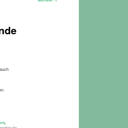
Nächster
Ende
 auch
en
arty
,
zeichen für