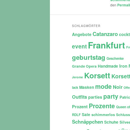
den
Permal
SCHLAGWÖRTER
Catanzaro
Angebote
cockt
Frankfurt
event
Fr
geburtstag
Geschenke
Iron 
Handmade
Grande Opera
Korsett
Korset
Jerome
mode
Noir
Masken
lack
Off
party
Outfits
parties
Patri
Prozente
Prozent
Queen of
Sale
schimmerlos
Schluss
RDLF
Schnäppchen
Schuhe
Silves