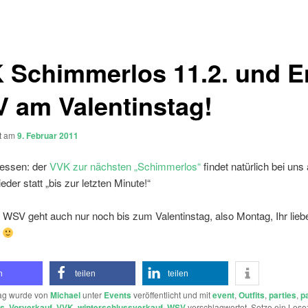
 Schimmerlos 11.2. und 
 am Valentinstag!
ht am
9. Februar 2011
gessen: der
VVK zur nächsten „Schimmerlos“
findet natürlich bei uns
eder statt „bis zur letzten Minute!“
WSV geht auch nur noch bis zum Valentinstag, also Montag, Ihr lieb
n
n
teilen
teilen
rag wurde von
Michael
unter
Events
veröffentlicht und mit
event
,
Outfits
,
parties
,
p
os
,
Vorverkauf
,
VVK
,
winterschlussverkauf
,
WSV
verschlagwortet. Setze ein Lese