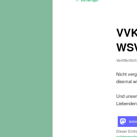
Vorheriger
VVK
WSV
Veröffentlic
Nicht ver
diesmal wi
Und unser 
Liebende
teile
Dieser Eint
schimmerl