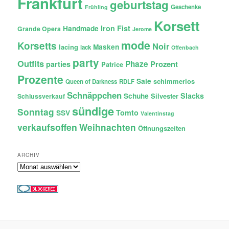
Frankfurt
geburtstag
Geschenke
Frühling
Korsett
Iron Fist
Handmade
Grande Opera
Jerome
mode
Korsetts
Noir
lacing
Masken
lack
Offenbach
party
Outfits
Phaze
Prozent
parties
Patrice
Prozente
Sale
schimmerlos
Queen of Darkness
RDLF
Schnäppchen
Slacks
Schuhe
Silvester
Schlussverkauf
sündige
Sonntag
Tomto
SSV
Valentinstag
verkaufsoffen
Weihnachten
Öffnungszeiten
ARCHIV
Archiv