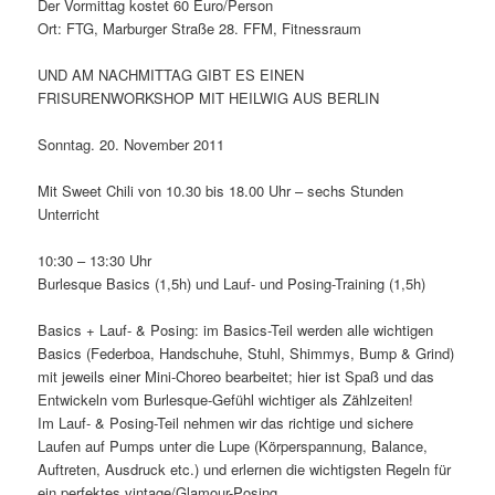
Der Vormittag kostet 60 Euro/Person
Ort: FTG, Marburger Straße 28. FFM, Fitnessraum
UND AM NACHMITTAG GIBT ES EINEN
FRISURENWORKSHOP MIT HEILWIG AUS BERLIN
Sonntag. 20. November 2011
Mit Sweet Chili von 10.30 bis 18.00 Uhr – sechs Stunden
Unterricht
10:30 – 13:30 Uhr
Burlesque Basics (1,5h) und Lauf- und Posing-Training (1,5h)
Basics + Lauf- & Posing: im Basics-Teil werden alle wichtigen
Basics (Federboa, Handschuhe, Stuhl, Shimmys, Bump & Grind)
mit jeweils einer Mini-Choreo bearbeitet; hier ist Spaß und das
Entwickeln vom Burlesque-Gefühl wichtiger als Zählzeiten!
Im Lauf- & Posing-Teil nehmen wir das richtige und sichere
Laufen auf Pumps unter die Lupe (Körperspannung, Balance,
Auftreten, Ausdruck etc.) und erlernen die wichtigsten Regeln für
ein perfektes vintage/Glamour-Posing.