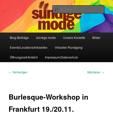
Zum
IHR Laden für Korsetts, Lifestyle-Mode, Club- und Dark-Wear seit 2004
primären
Such
Inhalt
springen
Sündige Mode Frankfurt
Hauptmenü
Blog-Beiträge
sündige mode
Unsere Korsetts
Bilder
Events/Locations/Infoseiten
Virtueller Rundgang
Öffnungszeit/Anfahrt
Impressum/Datenschutz
Beitragsnavigation
←
Vorheriger
Nächster
→
Burlesque-Workshop in
Frankfurt 19./20.11.