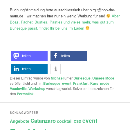
Buchung/Anmeldung bitte ausschliesslich über birgit@hop-the-
main.de , wir machen hier nur ein wenig Werbung für sie!
Aber
Boas, Fächer, Bustles, Pasties und vieles mehr, was gut zum
Burlesque passt, findet Ihr bei uns im Laden
teilen
teilen
teilen
Dieser Eintrag wurde von
Michael
unter
Burlesque
,
Unsere Mode
veröffentlicht und mit
Burlesque
,
event
,
Frankfurt
,
Kurs
,
mode
,
Vaudeville
,
Workshop
verschlagwortet. Setze ein Lesezeichen für
den
Permalink
.
SCHLAGWÖRTER
Catanzaro
event
Angebote
cocktail
CSD