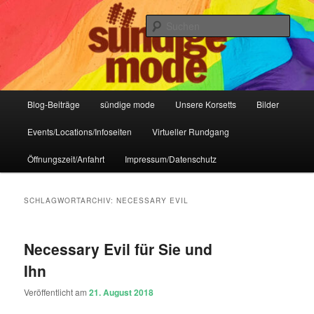
Zum
Zum
IHR Laden für Korsetts, Lifestyle-Mode, Club- und Dark-Wear seit 2004
primären
sekundären
Such
Inhalt
Inhalt
springen
springen
Sündige Mode Frankfurt
Hauptmenü
Blog-Beiträge
sündige mode
Unsere Korsetts
Bilder
Events/Locations/Infoseiten
Virtueller Rundgang
Öffnungszeit/Anfahrt
Impressum/Datenschutz
SCHLAGWORTARCHIV:
NECESSARY EVIL
Necessary Evil für Sie und
Ihn
Veröffentlicht am
21. August 2018