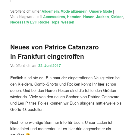
Veröffentlicht unter
Allgemein
,
Mode allgemein
,
Unsere Mode
|
Verschlagwortet mit
Accessoires
,
Hemden
,
Hosen
,
Jacken
,
Kleider
,
Necessary Evil
,
Röcke
,
Tops
,
Westen
Neues von Patrice Catanzaro
in Frankfurt eingetroffen
Veröffentlicht am
22. Juni 2017
Endlich sind sie da! Ein paar der eingetroffenen Neuigkeiten bei
den Kleidern, Combi-Shorts und Röcken könnt Ihr hier schon
sehen. Und bei den Herren-Hosen sind die fehlenden Größen
wieder da. Viele von den neuen Sachen von Patrice Catanzaro
und Les P´tites Folies können wir Euch übrigens mittlerweile bis
Größe 48 bestellen!
Noch eine wichtige Sommer-Info für Euch: Unser Laden ist
klimatisiert und momentan ist es hier drin angenehmer als
draußen