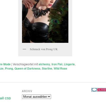
Schmuck von Prong UK
re Mode
|
Verschlagwortet mit
alchemy
,
Iron Fist
,
Lingerie
,
aze
,
Prong
,
Queen of Darkness
,
Starline
,
Wild Rose
ARCHIV
Archiv
ail
CSD