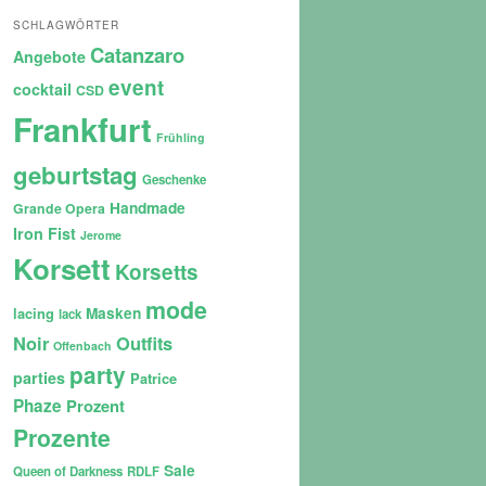
SCHLAGWÖRTER
Catanzaro
Angebote
event
cocktail
CSD
Frankfurt
Frühling
geburtstag
Geschenke
Handmade
Grande Opera
Iron Fist
Jerome
Korsett
Korsetts
mode
lacing
Masken
lack
Noir
Outfits
Offenbach
party
parties
Patrice
Phaze
Prozent
Prozente
Sale
Queen of Darkness
RDLF