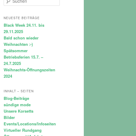
u
c
h
NEUESTE BEITRÄGE
e
Black Week 24.11. bis
n
29.11.2025
Bald schon wieder
Weihnachten :-)
Spätsommer
Betriebsferien 15.7. –
24.7.2025
Weihnachts-Öffnungszeiten
2024
INHALT – SEITEN
Blog-Beiträge
sündige mode
Unsere Korsetts
Bilder
Events/Locations/Infoseiten
Virtueller Rundgang