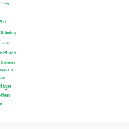
ühling
Fist
ts
lacing
enbach
Phaze
ce
 Darkness
verkauf
ter
dige
ffen
en