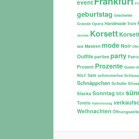
Frankfurt
event
Fr
geburtstag
Geschenke
Iron 
Handmade
Grande Opera
Korsett
Korset
Jerome
mode
Noir
Masken
lack
Off
party
Outfits
parties
Patri
Prozente
Prozent
Queen of
Sale
schimmerlos
Schluss
RDLF
Schnäppchen
Schuhe
Silves
sün
Sonntag
Slacks
SSV
verkaufso
Tomto
Valentinstag
Weihnachten
Öffnungszeit