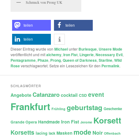
Schmuck von Prong UK
teilen
teilen
teilen
Dieser Eintrag wurde von
Michael
unter
Burlesque
,
Unsere Mode
veröffentlicht und mit
alchemy
,
Iron Fist
,
Lingerie
,
Necessary Evil
,
Pentagramme
,
Phaze
,
Prong
,
Queen of Darkness
,
Starline
,
Wild
Rose
verschlagwortet. Setze ein Lesezeichen für den
Permalink
.
SCHLAGWÖRTER
Catanzaro
event
Angebote
cocktail
CSD
Frankfurt
geburtstag
Geschenke
Frühling
Korsett
Iron Fist
Handmade
Grande Opera
Jerome
mode
Korsetts
Noir
lacing
Masken
lack
Offenbach