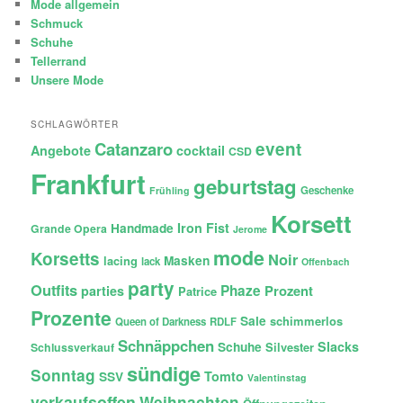
Mode allgemein
Schmuck
Schuhe
Tellerrand
Unsere Mode
SCHLAGWÖRTER
Catanzaro
event
Angebote
cocktail
CSD
Frankfurt
geburtstag
Geschenke
Frühling
Korsett
Iron Fist
Handmade
Grande Opera
Jerome
mode
Korsetts
Noir
lacing
Masken
lack
Offenbach
party
Outfits
Phaze
Prozent
parties
Patrice
Prozente
Sale
schimmerlos
Queen of Darkness
RDLF
Schnäppchen
Slacks
Schuhe
Silvester
Schlussverkauf
sündige
Sonntag
Tomto
SSV
Valentinstag
verkaufsoffen
Weihnachten