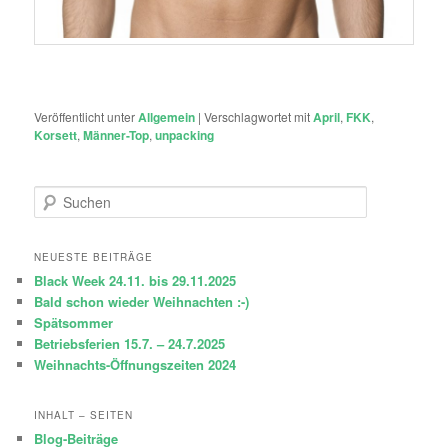
Veröffentlicht unter
Allgemein
|
Verschlagwortet mit
April
,
FKK
,
Korsett
,
Männer-Top
,
unpacking
S
u
c
h
NEUESTE BEITRÄGE
e
Black Week 24.11. bis 29.11.2025
n
Bald schon wieder Weihnachten :-)
Spätsommer
Betriebsferien 15.7. – 24.7.2025
Weihnachts-Öffnungszeiten 2024
INHALT – SEITEN
Blog-Beiträge