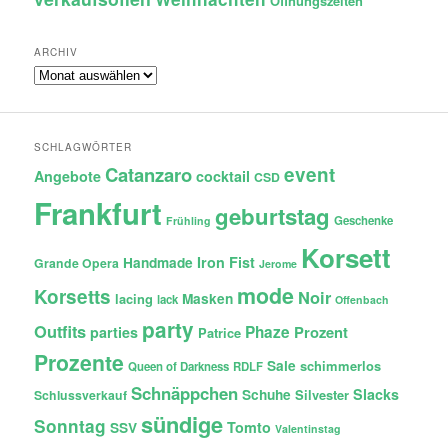
Öffnungszeiten
ARCHIV
Archiv
SCHLAGWÖRTER
Catanzaro
event
Angebote
cocktail
CSD
Frankfurt
geburtstag
Geschenke
Frühling
Korsett
Iron Fist
Handmade
Grande Opera
Jerome
mode
Korsetts
Noir
lacing
Masken
lack
Offenbach
party
Outfits
Phaze
Prozent
parties
Patrice
Prozente
Sale
schimmerlos
Queen of Darkness
RDLF
Schnäppchen
Slacks
Schuhe
Silvester
Schlussverkauf
sündige
Sonntag
Tomto
SSV
Valentinstag