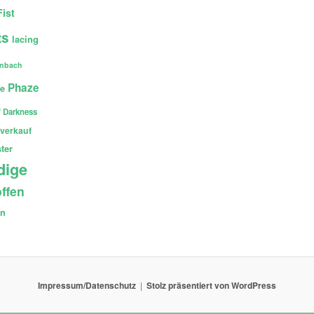
Fist
ts
lacing
enbach
Phaze
ce
 Darkness
verkauf
ter
dige
ffen
en
Impressum/Datenschutz
Stolz präsentiert von WordPress