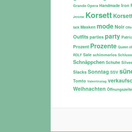
Iron 
Handmade
Grande Opera
Korsett
Korset
Jerome
mode
Noir
Masken
lack
Off
party
Outfits
parties
Patri
Prozente
Prozent
Queen of
Sale
schimmerlos
Schluss
RDLF
Schnäppchen
Schuhe
Silves
sün
Sonntag
Slacks
SSV
verkaufso
Tomto
Valentinstag
Weihnachten
Öffnungszeit