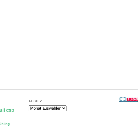
ARCHIV
Archiv
ail
CSD
ühling