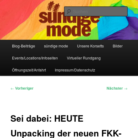
Zum
IHR Laden für Korsetts, Lifestyle-Mode, Club- und Dark-Wear seit 2004
primären
Such
Inhalt
springen
Sündige Mode Frankfurt
Hauptmenü
Blog-Beiträge
sündige mode
Unsere Korsetts
Bilder
Events/Locations/Infoseiten
Virtueller Rundgang
Öffnungszeit/Anfahrt
Impressum/Datenschutz
Beitragsnavigation
←
Vorheriger
Nächster
→
Sei dabei: HEUTE
Unpacking der neuen FKK-