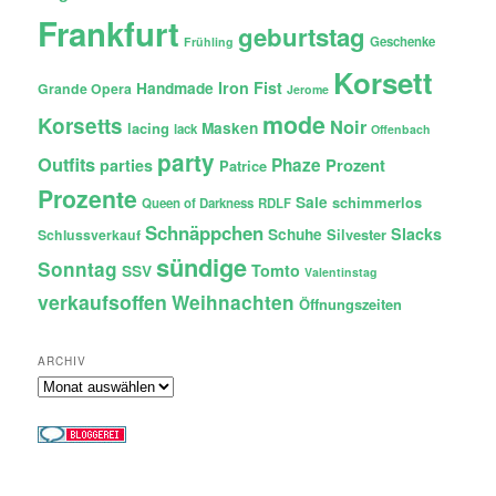
Frankfurt
geburtstag
Geschenke
Frühling
Korsett
Iron Fist
Handmade
Grande Opera
Jerome
mode
Korsetts
Noir
lacing
Masken
lack
Offenbach
party
Outfits
Phaze
Prozent
parties
Patrice
Prozente
Sale
schimmerlos
Queen of Darkness
RDLF
Schnäppchen
Slacks
Schuhe
Silvester
Schlussverkauf
sündige
Sonntag
Tomto
SSV
Valentinstag
verkaufsoffen
Weihnachten
Öffnungszeiten
ARCHIV
Archiv