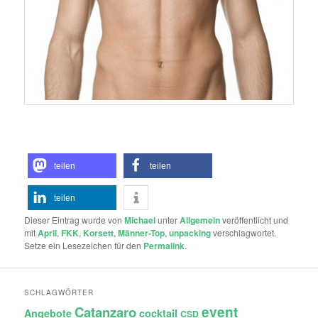
teilen
teilen
teilen
Dieser Eintrag wurde von
Michael
unter
Allgemein
veröffentlicht und
mit
April
,
FKK
,
Korsett
,
Männer-Top
,
unpacking
verschlagwortet.
Setze ein Lesezeichen für den
Permalink
.
SCHLAGWÖRTER
Catanzaro
event
Angebote
cocktail
CSD