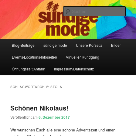
Zum
Zum
IHR Laden für Korsetts, Lifestyle-Mode, Club- und Dark-Wear seit 2004
primären
sekundären
Such
Inhalt
Inhalt
springen
springen
Sündige Mode Frankfurt
Hauptmenü
Blog-Beiträge
sündige mode
Unsere Korsetts
Bilder
Events/Locations/Infoseiten
Virtueller Rundgang
Öffnungszeit/Anfahrt
Impressum/Datenschutz
SCHLAGWORTARCHIV:
STOLA
Schönen Nikolaus!
Veröffentlicht am
6. Dezember 2017
Wir wünschen Euch alle eine schöne Adventszeit und einen