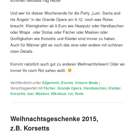
schönen Nikolaus-Tag heute!
Und wer für dieses Wochenende für die Party „Lust. Santa and
his Angels“ in der Grande Opera am 9.12. noch was Rotes
braucht: Kleinigkeiten ab 9 Euro wie Haarputz oder Handtaschen
oder Wraps oder Stolas oder Fächer oder Masken oder
Großigkeiten wie Korsetts und Kleider sind immer zu haben.
Auch für Männer gibt es noch das eine oder andere mit schönen
roten Details.
Kommt natürlich auch gut zu anderen Weihnachtsfeiern! Oder wo
immer Ihr noch Rot sehen wollt.
Veröffentlicht unter
Allgemein
,
Events
,
Unsere Mode
|
Verschlagwortet mit
Fächer
,
Grande Opera
,
Handtaschen
,
Kleider
,
Korsetts
,
lust
,
Masken
,
Nikolaus
,
rot
,
Stola
Weihnachtsgeschenke 2015,
z.B. Korsetts