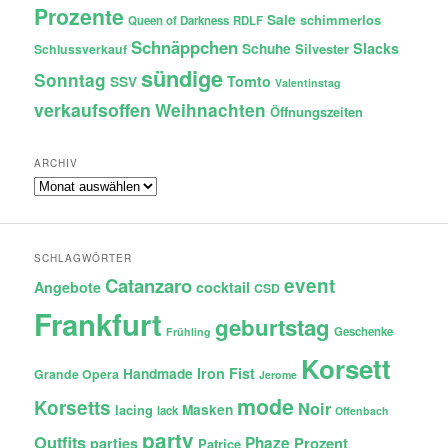
Prozente
Sale
schimmerlos
Queen of Darkness
RDLF
Schnäppchen
Slacks
Schuhe
Silvester
Schlussverkauf
sündige
Sonntag
Tomto
SSV
Valentinstag
verkaufsoffen
Weihnachten
Öffnungszeiten
ARCHIV
Archiv
SCHLAGWÖRTER
Catanzaro
event
Angebote
cocktail
CSD
Frankfurt
geburtstag
Geschenke
Frühling
Korsett
Iron Fist
Handmade
Grande Opera
Jerome
mode
Korsetts
Noir
lacing
Masken
lack
Offenbach
party
Outfits
Phaze
Prozent
parties
Patrice