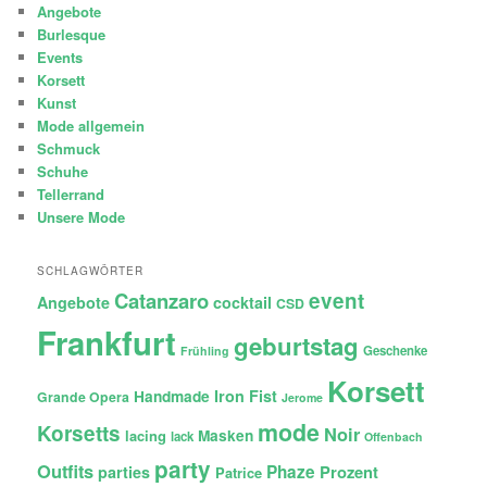
Angebote
Burlesque
Events
Korsett
Kunst
Mode allgemein
Schmuck
Schuhe
Tellerrand
Unsere Mode
SCHLAGWÖRTER
Catanzaro
event
Angebote
cocktail
CSD
Frankfurt
geburtstag
Geschenke
Frühling
Korsett
Iron Fist
Handmade
Grande Opera
Jerome
mode
Korsetts
Noir
lacing
Masken
lack
Offenbach
party
Outfits
Phaze
Prozent
parties
Patrice