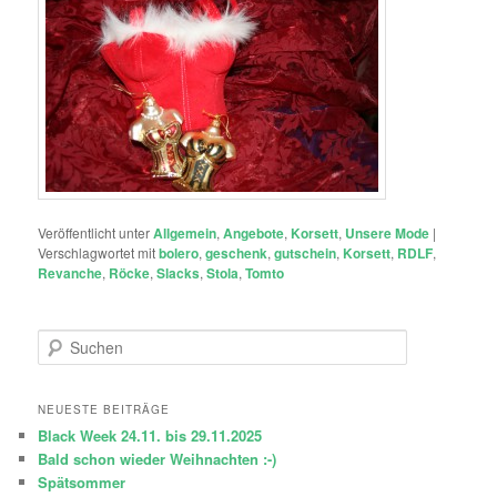
Veröffentlicht unter
Allgemein
,
Angebote
,
Korsett
,
Unsere Mode
|
Verschlagwortet mit
bolero
,
geschenk
,
gutschein
,
Korsett
,
RDLF
,
Revanche
,
Röcke
,
Slacks
,
Stola
,
Tomto
S
u
c
h
NEUESTE BEITRÄGE
e
Black Week 24.11. bis 29.11.2025
n
Bald schon wieder Weihnachten :-)
Spätsommer