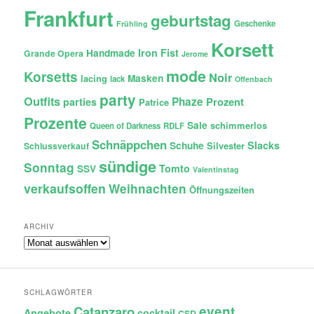
Frankfurt
geburtstag
Geschenke
Frühling
Korsett
Iron Fist
Handmade
Grande Opera
Jerome
mode
Korsetts
Noir
lacing
Masken
lack
Offenbach
party
Outfits
Phaze
Prozent
parties
Patrice
Prozente
Sale
schimmerlos
Queen of Darkness
RDLF
Schnäppchen
Slacks
Schuhe
Silvester
Schlussverkauf
sündige
Sonntag
Tomto
SSV
Valentinstag
verkaufsoffen
Weihnachten
Öffnungszeiten
ARCHIV
Archiv
SCHLAGWÖRTER
Catanzaro
event
Angebote
cocktail
CSD