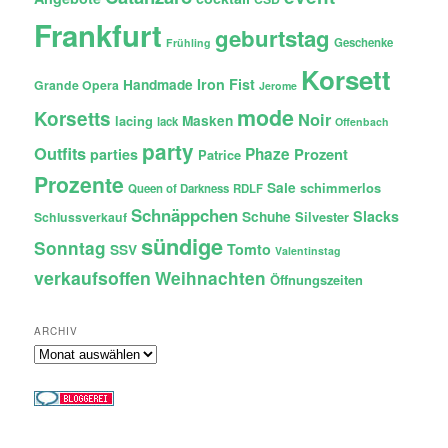
Frankfurt
geburtstag
Geschenke
Frühling
Korsett
Iron Fist
Handmade
Grande Opera
Jerome
mode
Korsetts
Noir
lacing
Masken
lack
Offenbach
party
Outfits
Phaze
Prozent
parties
Patrice
Prozente
Sale
schimmerlos
Queen of Darkness
RDLF
Schnäppchen
Slacks
Schuhe
Silvester
Schlussverkauf
sündige
Sonntag
Tomto
SSV
Valentinstag
verkaufsoffen
Weihnachten
Öffnungszeiten
ARCHIV
Archiv