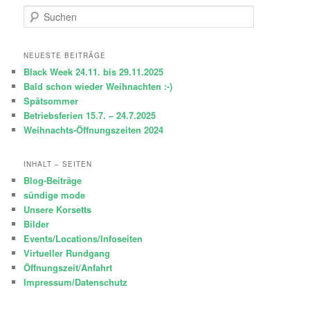
S
u
c
h
NEUESTE BEITRÄGE
e
Black Week 24.11. bis 29.11.2025
n
Bald schon wieder Weihnachten :-)
Spätsommer
Betriebsferien 15.7. – 24.7.2025
Weihnachts-Öffnungszeiten 2024
INHALT – SEITEN
Blog-Beiträge
sündige mode
Unsere Korsetts
Bilder
Events/Locations/Infoseiten
Virtueller Rundgang
Öffnungszeit/Anfahrt
Impressum/Datenschutz