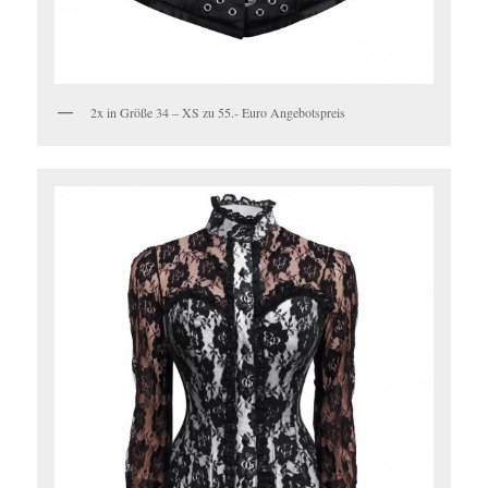
2x in Größe 34 – XS zu 55.- Euro Angebotspreis