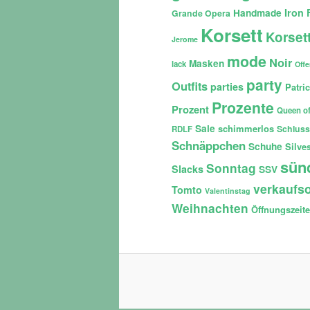
Iron 
Handmade
Grande Opera
Korsett
Korset
Jerome
mode
Noir
Masken
lack
Off
party
Outfits
parties
Patri
Prozente
Prozent
Queen of
Sale
schimmerlos
Schluss
RDLF
Schnäppchen
Schuhe
Silves
sün
Sonntag
Slacks
SSV
verkaufso
Tomto
Valentinstag
Weihnachten
Öffnungszeit