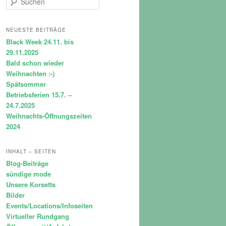
u
c
h
NEUESTE BEITRÄGE
e
Black Week 24.11. bis
n
29.11.2025
Bald schon wieder
Weihnachten :-)
Spätsommer
Betriebsferien 15.7. –
24.7.2025
Weihnachts-Öffnungszeiten
2024
INHALT – SEITEN
Blog-Beiträge
sündige mode
Unsere Korsetts
Bilder
Events/Locations/Infoseiten
Virtueller Rundgang