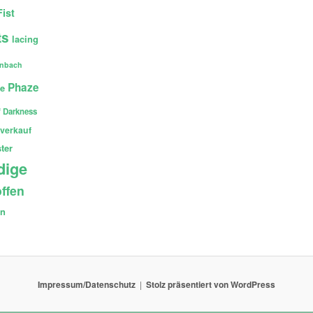
Fist
ts
lacing
enbach
Phaze
ce
 Darkness
verkauf
ter
dige
ffen
en
Impressum/Datenschutz
Stolz präsentiert von WordPress