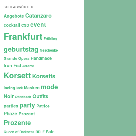
SCHLAGWÖRTER
Catanzaro
Angebote
event
cocktail
CSD
Frankfurt
Frühling
geburtstag
Geschenke
Handmade
Grande Opera
Iron Fist
Jerome
Korsett
Korsetts
mode
lacing
Masken
lack
Noir
Outfits
Offenbach
party
parties
Patrice
Phaze
Prozent
Prozente
Sale
Queen of Darkness
RDLF