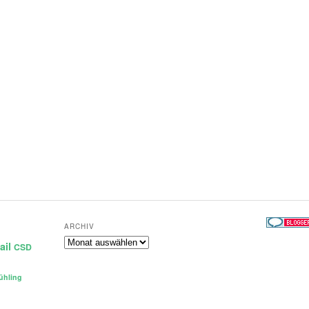
ARCHIV
Archiv
ail
CSD
ühling