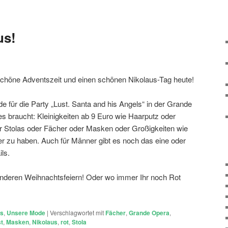
us!
schöne Adventszeit und einen schönen Nikolaus-Tag heute!
 für die Party „Lust. Santa and his Angels“ in der Grande
 braucht: Kleinigkeiten ab 9 Euro wie Haarputz oder
Stolas oder Fächer oder Masken oder Großigkeiten wie
er zu haben. Auch für Männer gibt es noch das eine oder
ls.
anderen Weihnachtsfeiern! Oder wo immer Ihr noch Rot
ts
,
Unsere Mode
|
Verschlagwortet mit
Fächer
,
Grande Opera
,
st
,
Masken
,
Nikolaus
,
rot
,
Stola