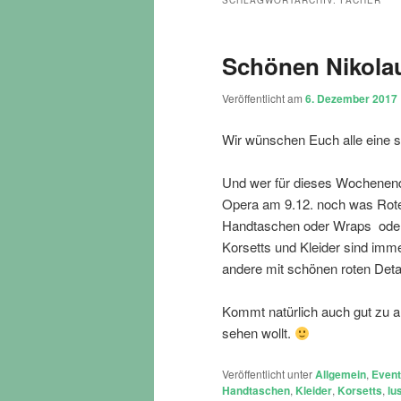
SCHLAGWORTARCHIV:
FÄCHER
Schönen Nikola
Veröffentlicht am
6. Dezember 2017
Wir wünschen Euch alle eine 
Und wer für dieses Wochenende
Opera am 9.12. noch was Rotes
Handtaschen oder Wraps oder 
Korsetts und Kleider sind imm
andere mit schönen roten Detai
Kommt natürlich auch gut zu 
sehen wollt.
Veröffentlicht unter
Allgemein
,
Even
Handtaschen
,
Kleider
,
Korsetts
,
lu