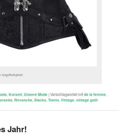
o Angebotspreis
bote
,
Korsett
,
Unsere Mode
|
Verschlagwortet mit
de la femme
,
orsetts
,
Revanche
,
Slacks
,
Tomto
,
Vintage
,
vintage goth
s Jahr!