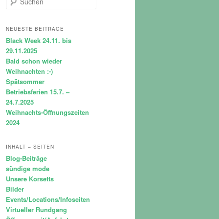
u
c
h
NEUESTE BEITRÄGE
e
Black Week 24.11. bis
n
29.11.2025
Bald schon wieder
Weihnachten :-)
Spätsommer
Betriebsferien 15.7. –
24.7.2025
Weihnachts-Öffnungszeiten
2024
INHALT – SEITEN
Blog-Beiträge
sündige mode
Unsere Korsetts
Bilder
Events/Locations/Infoseiten
Virtueller Rundgang