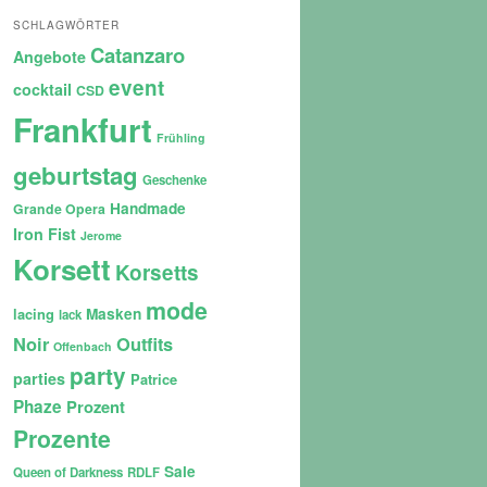
SCHLAGWÖRTER
Catanzaro
Angebote
event
cocktail
CSD
Frankfurt
Frühling
geburtstag
Geschenke
Handmade
Grande Opera
Iron Fist
Jerome
Korsett
Korsetts
mode
lacing
Masken
lack
Noir
Outfits
Offenbach
party
parties
Patrice
Phaze
Prozent
Prozente
Sale
Queen of Darkness
RDLF