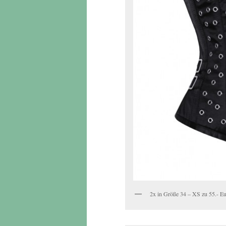
2x in Größe 34 – XS zu 55.- E