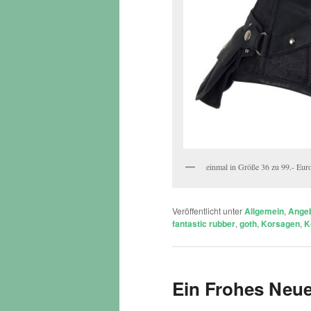
einmal in Größe 36 zu 99.- Eur
Veröffentlicht unter
Allgemein
,
Ange
fantastic rubber
,
goth
,
Korsagen
,
K
Ein Frohes Neue