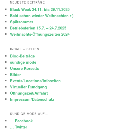
h
NEUESTE BEITRÄGE
e
Black Week 24.11. bis 29.11.2025
n
Bald schon wieder Weihnachten :-)
Spätsommer
Betriebsferien 15.7. – 24.7.2025
Weihnachts-Öffnungszeiten 2024
INHALT – SEITEN
Blog-Beiträge
sündige mode
Unsere Korsetts
Bilder
Events/Locations/Infoseiten
Virtueller Rundgang
Öffnungszeit/Anfahrt
Impressum/Datenschutz
SÜNDIGE MODE AUF…
… Facebook
… Twitter