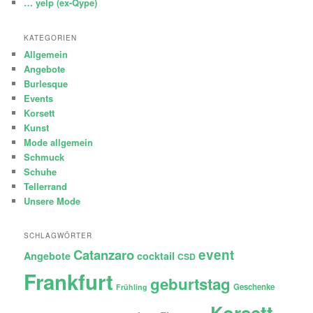
… yelp (ex-Qype)
KATEGORIEN
Allgemein
Angebote
Burlesque
Events
Korsett
Kunst
Mode allgemein
Schmuck
Schuhe
Tellerrand
Unsere Mode
SCHLAGWÖRTER
Catanzaro
event
Angebote
cocktail
CSD
Frankfurt
geburtstag
Geschenke
Frühling
Korsett