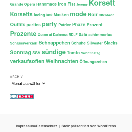
Korsett
Iron Fist
Handmade
Grande Opera
Jerome
mode
Korsetts
Noir
lacing
Masken
lack
Offenbach
party
Outfits
Phaze
Prozent
parties
Patrice
Prozente
Sale
schimmerlos
Queen of Darkness
RDLF
Schnäppchen
Slacks
Schuhe
Silvester
Schlussverkauf
sündige
Sonntag
Tomto
SSV
Valentinstag
verkaufsoffen
Weihnachten
Öffnungszeiten
ARCHIV
Archiv
Impressum/Datenschutz
Stolz präsentiert von WordPress