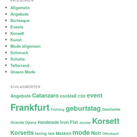
KATEGORIEN
Allgemein
Angebote
Burlesque
Events
Korsett
Kunst
Mode allgemein
Schmuck
Schuhe
Tellerrand
Unsere Mode
SCHLAGWÖRTER
Catanzaro
event
Angebote
cocktail
CSD
Frankfurt
geburtstag
Geschenke
Frühling
Korsett
Iron Fist
Handmade
Grande Opera
Jerome
mode
Korsetts
Noir
lacing
Masken
lack
Offenbach