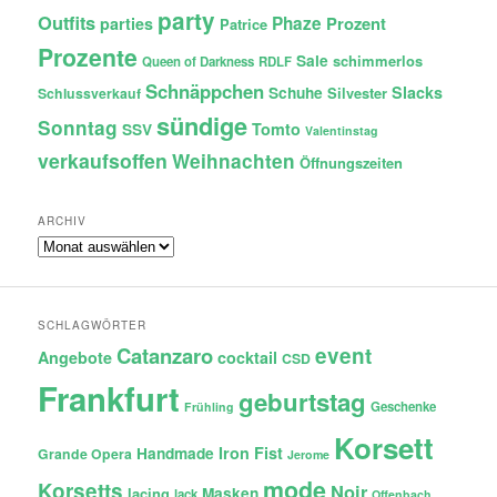
party
Outfits
Phaze
Prozent
parties
Patrice
Prozente
Sale
schimmerlos
Queen of Darkness
RDLF
Schnäppchen
Slacks
Schuhe
Silvester
Schlussverkauf
sündige
Sonntag
Tomto
SSV
Valentinstag
verkaufsoffen
Weihnachten
Öffnungszeiten
ARCHIV
Archiv
SCHLAGWÖRTER
Catanzaro
event
Angebote
cocktail
CSD
Frankfurt
geburtstag
Geschenke
Frühling
Korsett
Iron Fist
Handmade
Grande Opera
Jerome
mode
Korsetts
Noir
lacing
Masken
lack
Offenbach