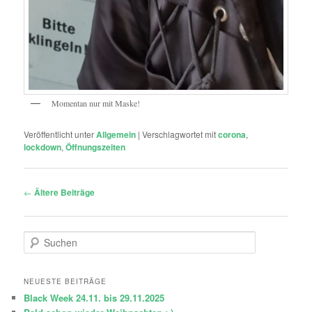
Momentan nur mit Maske!
Veröffentlicht unter
Allgemein
|
Verschlagwortet mit
corona
,
lockdown
,
Öffnungszeiten
Beitragsnavigation
←
Ältere Beiträge
S
u
c
h
NEUESTE BEITRÄGE
e
Black Week 24.11. bis 29.11.2025
n