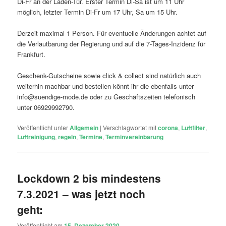
Di-Fr an der Laden-Tür. Erster Termin Di-Sa ist um 11 Uhr
möglich, letzter Termin Di-Fr um 17 Uhr, Sa um 15 Uhr.
Derzeit maximal 1 Person. Für eventuelle Änderungen achtet auf
die Verlautbarung der Regierung und auf die 7-Tages-Inzidenz für
Frankfurt.
Geschenk-Gutscheine sowie click & collect sind natürlich auch
weiterhin machbar und bestellen könnt ihr die ebenfalls unter
info@suendige-mode.de oder zu Geschäftszeiten telefonisch
unter 06929992790.
Veröffentlicht unter
Allgemein
|
Verschlagwortet mit
corona
,
Luftfilter
,
Luftreinigung
,
regeln
,
Termine
,
Terminvereinbarung
Lockdown 2 bis mindestens
7.3.2021 – was jetzt noch
geht:
Veröffentlicht am
15. Dezember 2020