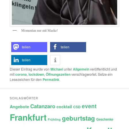
Momentan nur mit Maske!
teilen
teilen
teilen
Dieser Eintrag wurde von
Michael
unter
Allgemein
veröffentlicht und
mit
corona
,
lockdown
,
Öffnungszeiten
verschlagwortet. Setze ein
Lesezeichen für den
Permalink
.
SCHLAGWÖRTER
Catanzaro
event
Angebote
cocktail
CSD
Frankfurt
geburtstag
Geschenke
Frühling