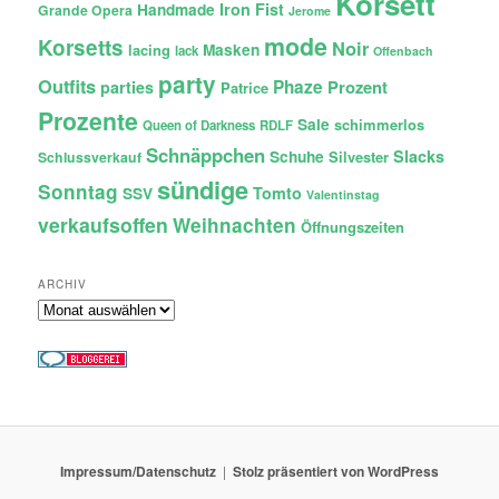
Korsett
Iron Fist
Handmade
Grande Opera
Jerome
mode
Korsetts
Noir
lacing
Masken
lack
Offenbach
party
Outfits
Phaze
Prozent
parties
Patrice
Prozente
Sale
schimmerlos
Queen of Darkness
RDLF
Schnäppchen
Slacks
Schuhe
Silvester
Schlussverkauf
sündige
Sonntag
Tomto
SSV
Valentinstag
verkaufsoffen
Weihnachten
Öffnungszeiten
ARCHIV
Archiv
Impressum/Datenschutz
Stolz präsentiert von WordPress