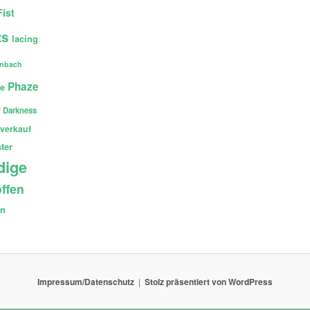
Fist
ts
lacing
enbach
Phaze
ce
 Darkness
verkauf
ter
dige
ffen
en
Impressum/Datenschutz
Stolz präsentiert von WordPress