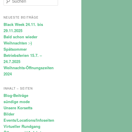
u
c
h
NEUESTE BEITRÄGE
e
Black Week 24.11. bis
n
29.11.2025
Bald schon wieder
Weihnachten :-)
Spätsommer
Betriebsferien 15.7. –
24.7.2025
Weihnachts-Öffnungszeiten
2024
INHALT – SEITEN
Blog-Beiträge
sündige mode
Unsere Korsetts
Bilder
Events/Locations/Infoseiten
Virtueller Rundgang