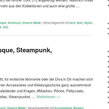
l mehr aus den Kollektionen und auch eine große …
sque
,
Schmuck
,
Unsere Mode
|
Verschlagwortet mit
lack
,
Noir
,
Nylon
,
k
,
XXL
sque, Steampunk,
it, für erotische Momente oder die Diva in Dir machen sich
offenen Accessoires und Kleidungsstücke ganz ausnehmend
 Halsbänder und Kragen, #Masken, Röcke, Pettycoats,
bellas, Steampunker, …
Weiterlesen
→
uck
,
Unsere Mode
|
Verschlagwortet mit
Accessoires
,
Blusen
,