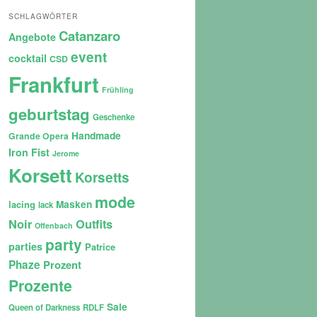
SCHLAGWÖRTER
Catanzaro
Angebote
event
cocktail
CSD
Frankfurt
Frühling
geburtstag
Geschenke
Handmade
Grande Opera
Iron Fist
Jerome
Korsett
Korsetts
mode
lacing
Masken
lack
Noir
Outfits
Offenbach
party
parties
Patrice
Phaze
Prozent
Prozente
Sale
Queen of Darkness
RDLF