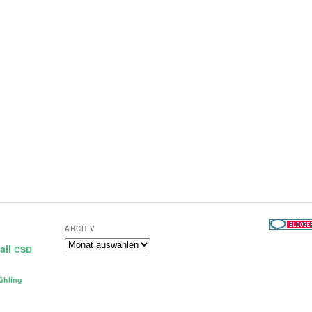
ARCHIV
Archiv
ail
CSD
ühling