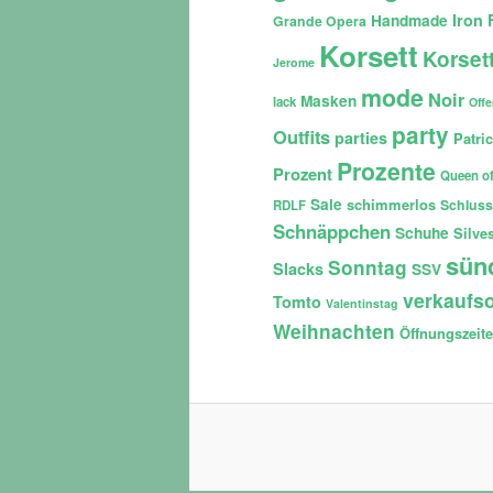
Iron 
Handmade
Grande Opera
Korsett
Korset
Jerome
mode
Noir
Masken
lack
Off
party
Outfits
parties
Patri
Prozente
Prozent
Queen of
Sale
schimmerlos
Schluss
RDLF
Schnäppchen
Schuhe
Silves
sün
Sonntag
Slacks
SSV
verkaufso
Tomto
Valentinstag
Weihnachten
Öffnungszeit