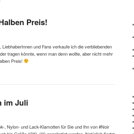
,
Halben Preis!
, LiebhaberInnen und Fans verkaufe ich die verbliebenden
eder tragen könnte, wenn man denn wollte, aber nicht mehr
alben Preis!
 im Juli
ok-, Nylon- und Lack-Klamotten für Sie und Ihn von #Noir
 bis Größe 10XL (!!!) angefertigt werden. Natürlich findet