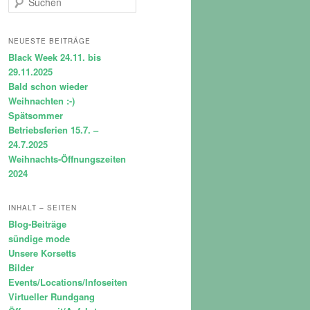
u
c
h
NEUESTE BEITRÄGE
e
Black Week 24.11. bis
n
29.11.2025
Bald schon wieder
Weihnachten :-)
Spätsommer
Betriebsferien 15.7. –
24.7.2025
Weihnachts-Öffnungszeiten
2024
INHALT – SEITEN
Blog-Beiträge
sündige mode
Unsere Korsetts
Bilder
Events/Locations/Infoseiten
Virtueller Rundgang