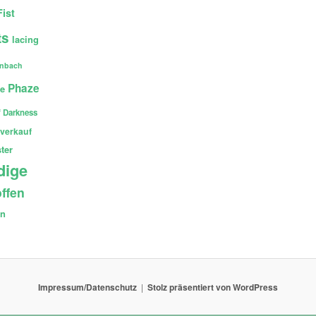
Fist
ts
lacing
enbach
Phaze
ce
 Darkness
verkauf
ter
dige
ffen
en
Impressum/Datenschutz
Stolz präsentiert von WordPress