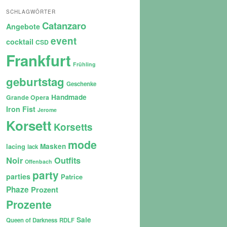
SCHLAGWÖRTER
Catanzaro
Angebote
event
cocktail
CSD
Frankfurt
Frühling
geburtstag
Geschenke
Handmade
Grande Opera
Iron Fist
Jerome
Korsett
Korsetts
mode
lacing
Masken
lack
Noir
Outfits
Offenbach
party
parties
Patrice
Phaze
Prozent
Prozente
Sale
Queen of Darkness
RDLF