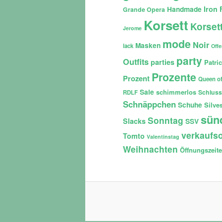
Iron 
Handmade
Grande Opera
Korsett
Korset
Jerome
mode
Noir
Masken
lack
Off
party
Outfits
parties
Patri
Prozente
Prozent
Queen of
Sale
schimmerlos
Schluss
RDLF
Schnäppchen
Schuhe
Silves
sün
Sonntag
Slacks
SSV
verkaufso
Tomto
Valentinstag
Weihnachten
Öffnungszeit