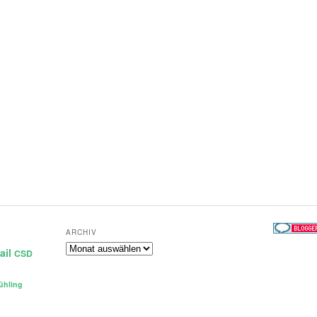
ARCHIV
Archiv
ail
CSD
ühling