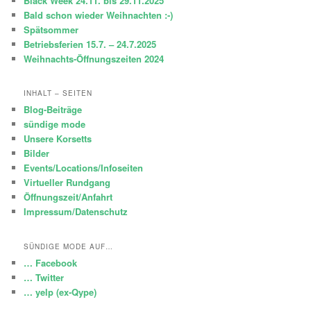
Black Week 24.11. bis 29.11.2025
n
Bald schon wieder Weihnachten :-)
Spätsommer
Betriebsferien 15.7. – 24.7.2025
Weihnachts-Öffnungszeiten 2024
INHALT – SEITEN
Blog-Beiträge
sündige mode
Unsere Korsetts
Bilder
Events/Locations/Infoseiten
Virtueller Rundgang
Öffnungszeit/Anfahrt
Impressum/Datenschutz
SÜNDIGE MODE AUF…
… Facebook
… Twitter
… yelp (ex-Qype)