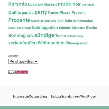
mode
Korsetts
Noir
lacing
Masken
lack
Offenbach
party
Outfits
Phaze
Prozent
parties
Patrice
Prozente
Sale
schimmerlos
Queen of Darkness
RDLF
Schnäppchen
Slacks
Schuhe
Silvester
Schlussverkauf
sündige
Sonntag
Tomto
SSV
Valentinstag
verkaufsoffen
Weihnachten
Öffnungszeiten
ARCHIV
Archiv
Impressum/Datenschutz
Stolz präsentiert von WordPress