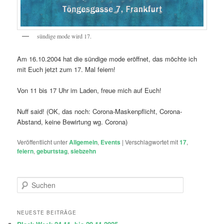
sündige mode wird 17.
Am 16.10.2004 hat die sündige mode eröffnet, das möchte ich
mit Euch jetzt zum 17. Mal feiern!
Von 11 bis 17 Uhr im Laden, freue mich auf Euch!
Nuff said! (OK, das noch: Corona-Maskenpflicht, Corona-
Abstand, keine Bewirtung wg. Corona)
Veröffentlicht unter
Allgemein
,
Events
|
Verschlagwortet mit
17
,
feiern
,
geburtstag
,
siebzehn
S
u
c
h
NEUESTE BEITRÄGE
e