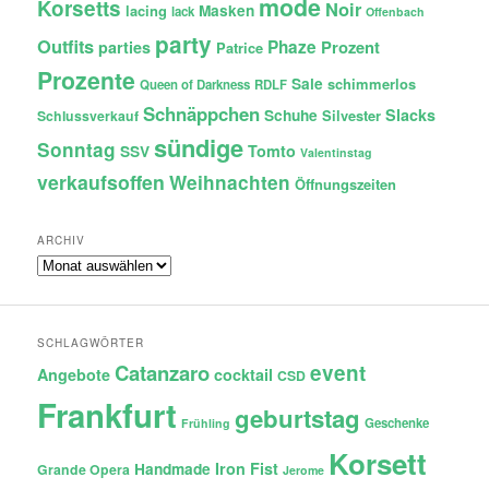
mode
Korsetts
Noir
lacing
Masken
lack
Offenbach
party
Outfits
Phaze
Prozent
parties
Patrice
Prozente
Sale
schimmerlos
Queen of Darkness
RDLF
Schnäppchen
Slacks
Schuhe
Silvester
Schlussverkauf
sündige
Sonntag
Tomto
SSV
Valentinstag
verkaufsoffen
Weihnachten
Öffnungszeiten
ARCHIV
Archiv
SCHLAGWÖRTER
Catanzaro
event
Angebote
cocktail
CSD
Frankfurt
geburtstag
Geschenke
Frühling
Korsett
Iron Fist
Handmade
Grande Opera
Jerome