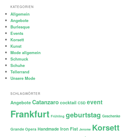
KATEGORIEN
Allgemein
Angebote
Burlesque
Events
Korsett
Kunst
Mode allgemein
Schmuck
Schuhe
Tellerrand
Unsere Mode
SCHLAGWÖRTER
Catanzaro
event
Angebote
cocktail
CSD
Frankfurt
geburtstag
Geschenke
Frühling
Korsett
Iron Fist
Handmade
Grande Opera
Jerome