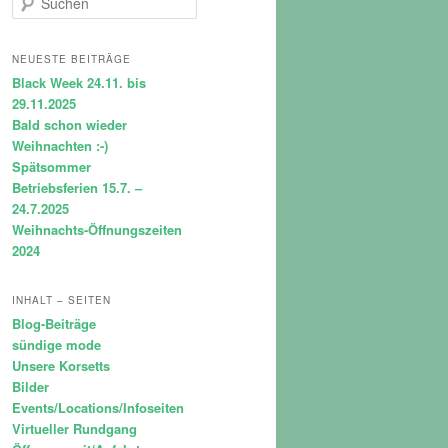
u
c
h
NEUESTE BEITRÄGE
e
Black Week 24.11. bis
n
29.11.2025
Bald schon wieder
Weihnachten :-)
Spätsommer
Betriebsferien 15.7. –
24.7.2025
Weihnachts-Öffnungszeiten
2024
INHALT – SEITEN
Blog-Beiträge
sündige mode
Unsere Korsetts
Bilder
Events/Locations/Infoseiten
Virtueller Rundgang