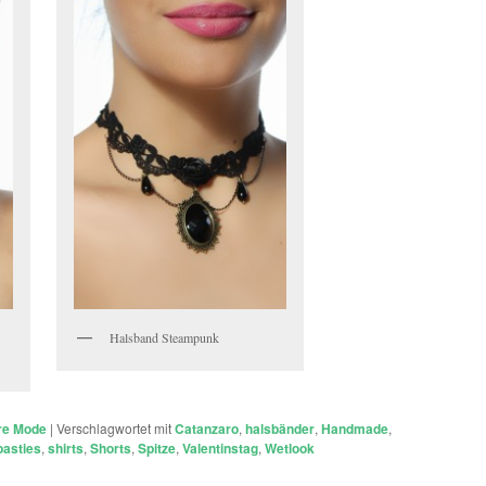
Halsband Steampunk
re Mode
|
Verschlagwortet mit
Catanzaro
,
halsbänder
,
Handmade
,
pasties
,
shirts
,
Shorts
,
Spitze
,
Valentinstag
,
Wetlook