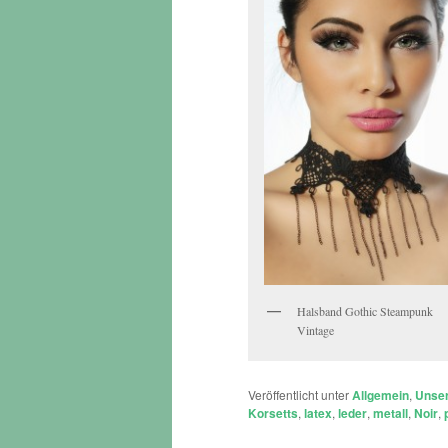
Halsband Gothic Steampunk
Vintage
Veröffentlicht unter
Allgemein
,
Unse
Korsetts
,
latex
,
leder
,
metall
,
Noir
,