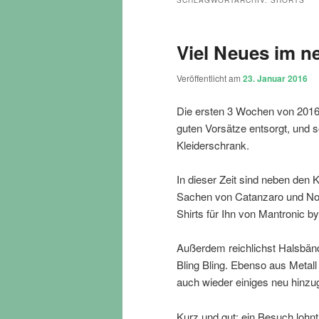
SCHLAGWORTARCHIV:
SHORTS
Viel Neues im n
Veröffentlicht am
23. Januar 2016
Die ersten 3 Wochen von 2016
guten Vorsätze entsorgt, und s
Kleiderschrank.
In dieser Zeit sind neben den
Sachen von Catanzaro und No
Shirts für Ihn von Mantronic b
Außerdem reichlichst Halsbänd
Bling Bling. Ebenso aus Metal
auch wieder einiges neu hin
Kurz und gut: ein Besuch lohn