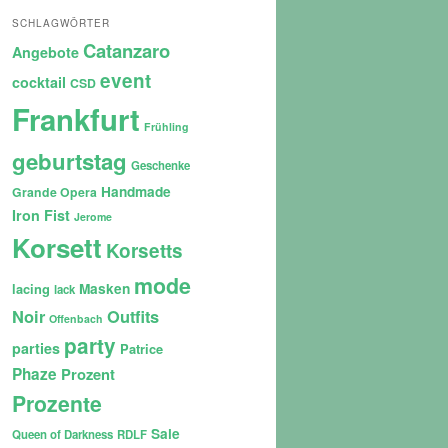
SCHLAGWÖRTER
Catanzaro
Angebote
event
cocktail
CSD
Frankfurt
Frühling
geburtstag
Geschenke
Handmade
Grande Opera
Iron Fist
Jerome
Korsett
Korsetts
mode
lacing
Masken
lack
Noir
Outfits
Offenbach
party
parties
Patrice
Phaze
Prozent
Prozente
Sale
Queen of Darkness
RDLF