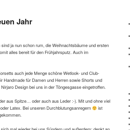
euen Jahr
 sind ja nun schon rum, die Weihnachtsbäume und ersten
omit alles bereit für den Frühjahrsputz. Auch im
 Korsetts auch jede Menge schöne Wetlook- und Club-
ir Handmade für Damen und Herren sowie Shorts und
y Nirjaro Design bei uns in der Töngesgasse eingetroffen.
er aus Spitze… oder auch aus Leder :-). Mit und ohne viel
l oder Latex. Bei unseren Durchblutungsanregern
ist
zugekommen.
t sich mal wieder bei uns Sündern und außerdem: denkt an