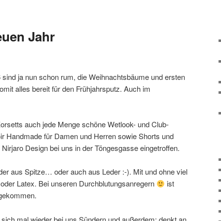
euen Jahr
 sind ja nun schon rum, die Weihnachtsbäume und ersten
omit alles bereit für den Frühjahrsputz. Auch im
 Korsetts auch jede Menge schöne Wetlook- und Club-
ir Handmade für Damen und Herren sowie Shorts und
y Nirjaro Design bei uns in der Töngesgasse eingetroffen.
er aus Spitze… oder auch aus Leder :-). Mit und ohne viel
l oder Latex. Bei unseren Durchblutungsanregern
ist
zugekommen.
t sich mal wieder bei uns Sündern und außerdem: denkt an