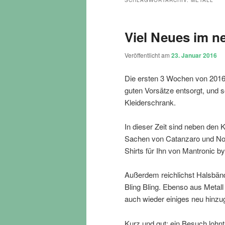
SCHLAGWORTARCHIV:
METALL
Viel Neues im n
Veröffentlicht am
23. Januar 2016
Die ersten 3 Wochen von 2016
guten Vorsätze entsorgt, und s
Kleiderschrank.
In dieser Zeit sind neben den
Sachen von Catanzaro und No
Shirts für Ihn von Mantronic b
Außerdem reichlichst Halsbänd
Bling Bling. Ebenso aus Metal
auch wieder einiges neu hin
Kurz und gut: ein Besuch lohn