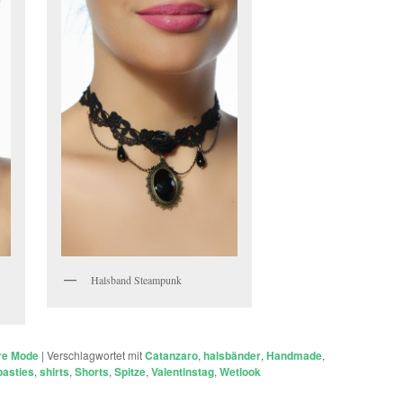
Halsband Steampunk
re Mode
|
Verschlagwortet mit
Catanzaro
,
halsbänder
,
Handmade
,
pasties
,
shirts
,
Shorts
,
Spitze
,
Valentinstag
,
Wetlook