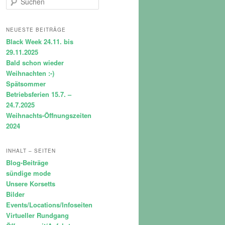
u
c
h
NEUESTE BEITRÄGE
e
Black Week 24.11. bis
n
29.11.2025
Bald schon wieder
Weihnachten :-)
Spätsommer
Betriebsferien 15.7. –
24.7.2025
Weihnachts-Öffnungszeiten
2024
INHALT – SEITEN
Blog-Beiträge
sündige mode
Unsere Korsetts
Bilder
Events/Locations/Infoseiten
Virtueller Rundgang