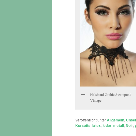
Halsband Gothic Steampunk
Vintage
Veröffentlicht unter
Allgemein
,
Unse
Korsetts
,
latex
,
leder
,
metall
,
Noir
,