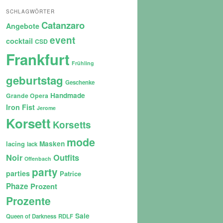
SCHLAGWÖRTER
Catanzaro
Angebote
event
cocktail
CSD
Frankfurt
Frühling
geburtstag
Geschenke
Handmade
Grande Opera
Iron Fist
Jerome
Korsett
Korsetts
mode
lacing
Masken
lack
Noir
Outfits
Offenbach
party
parties
Patrice
Phaze
Prozent
Prozente
Sale
Queen of Darkness
RDLF