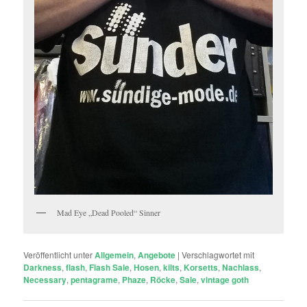
Mad Eye „Dead Pooled“ Sinner
Veröffentlicht unter
Allgemein
,
Angebote
|
Verschlagwortet mit
Darkness
,
flash
,
Flash Sale
,
Hosen
,
kilts
,
Korsetts
,
Nachlass
,
Necessary
,
pentagrame
,
Phaze
,
Röcke
,
Sale
,
vintage goth