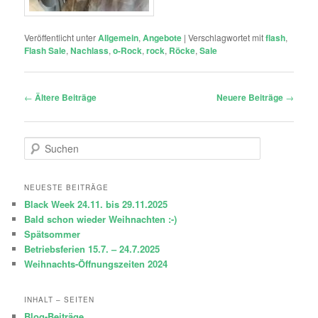
Veröffentlicht unter
Allgemein
,
Angebote
|
Verschlagwortet mit
flash
,
Flash Sale
,
Nachlass
,
o-Rock
,
rock
,
Röcke
,
Sale
Beitragsnavigation
←
Ältere Beiträge
Neuere Beiträge
→
S
u
c
h
NEUESTE BEITRÄGE
e
Black Week 24.11. bis 29.11.2025
n
Bald schon wieder Weihnachten :-)
Spätsommer
Betriebsferien 15.7. – 24.7.2025
Weihnachts-Öffnungszeiten 2024
INHALT – SEITEN
Blog-Beiträge