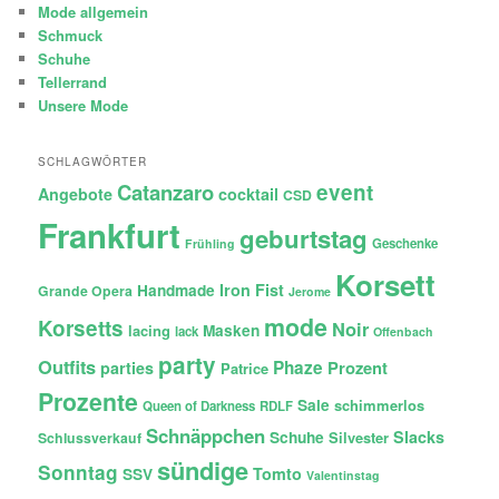
Mode allgemein
Schmuck
Schuhe
Tellerrand
Unsere Mode
SCHLAGWÖRTER
Catanzaro
event
Angebote
cocktail
CSD
Frankfurt
geburtstag
Geschenke
Frühling
Korsett
Iron Fist
Handmade
Grande Opera
Jerome
mode
Korsetts
Noir
lacing
Masken
lack
Offenbach
party
Outfits
Phaze
Prozent
parties
Patrice
Prozente
Sale
schimmerlos
Queen of Darkness
RDLF
Schnäppchen
Slacks
Schuhe
Silvester
Schlussverkauf
sündige
Sonntag
Tomto
SSV
Valentinstag