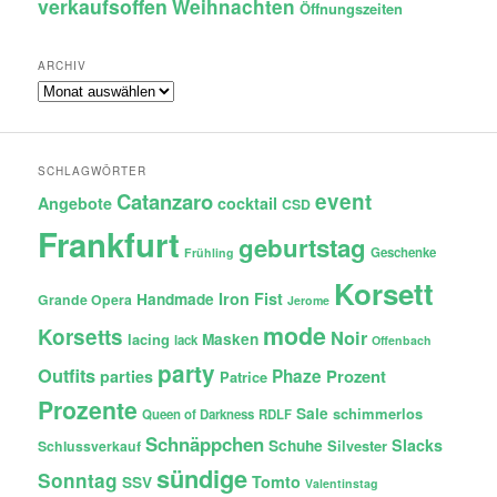
verkaufsoffen
Weihnachten
Öffnungszeiten
ARCHIV
Archiv
SCHLAGWÖRTER
Catanzaro
event
Angebote
cocktail
CSD
Frankfurt
geburtstag
Geschenke
Frühling
Korsett
Iron Fist
Handmade
Grande Opera
Jerome
mode
Korsetts
Noir
lacing
Masken
lack
Offenbach
party
Outfits
Phaze
Prozent
parties
Patrice
Prozente
Sale
schimmerlos
Queen of Darkness
RDLF
Schnäppchen
Slacks
Schuhe
Silvester
Schlussverkauf
sündige
Sonntag
Tomto
SSV
Valentinstag