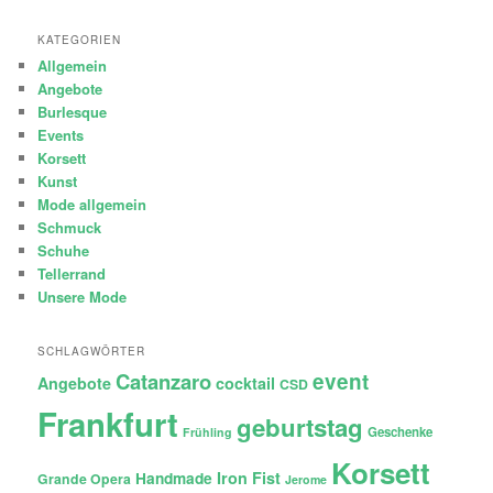
KATEGORIEN
Allgemein
Angebote
Burlesque
Events
Korsett
Kunst
Mode allgemein
Schmuck
Schuhe
Tellerrand
Unsere Mode
SCHLAGWÖRTER
Catanzaro
event
Angebote
cocktail
CSD
Frankfurt
geburtstag
Geschenke
Frühling
Korsett
Iron Fist
Handmade
Grande Opera
Jerome