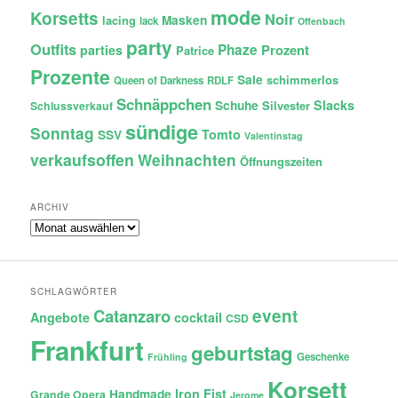
mode
Korsetts
Noir
lacing
Masken
lack
Offenbach
party
Outfits
Phaze
Prozent
parties
Patrice
Prozente
Sale
schimmerlos
Queen of Darkness
RDLF
Schnäppchen
Slacks
Schuhe
Silvester
Schlussverkauf
sündige
Sonntag
Tomto
SSV
Valentinstag
verkaufsoffen
Weihnachten
Öffnungszeiten
ARCHIV
Archiv
SCHLAGWÖRTER
Catanzaro
event
Angebote
cocktail
CSD
Frankfurt
geburtstag
Geschenke
Frühling
Korsett
Iron Fist
Handmade
Grande Opera
Jerome