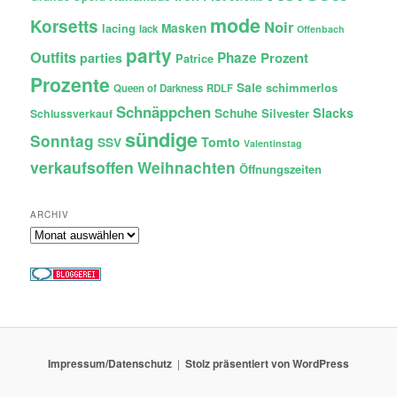
mode
Korsetts
Noir
lacing
Masken
lack
Offenbach
party
Outfits
Phaze
Prozent
parties
Patrice
Prozente
Sale
schimmerlos
Queen of Darkness
RDLF
Schnäppchen
Slacks
Schuhe
Silvester
Schlussverkauf
sündige
Sonntag
Tomto
SSV
Valentinstag
verkaufsoffen
Weihnachten
Öffnungszeiten
ARCHIV
Archiv
Impressum/Datenschutz
Stolz präsentiert von WordPress