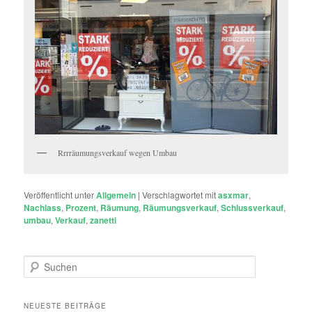
Rrrräumungsverkauf wegen Umbau
Veröffentlicht unter
Allgemein
|
Verschlagwortet mit
asxmar
,
Nachlass
,
Prozent
,
Räumung
,
Räumungsverkauf
,
Schlussverkauf
,
umbau
,
Verkauf
,
zanetti
S
u
c
h
NEUESTE BEITRÄGE