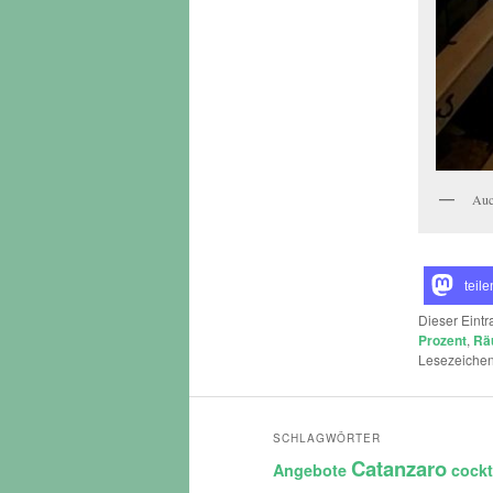
Auc
teile
Dieser Eint
Prozent
,
Rä
Lesezeichen
SCHLAGWÖRTER
Catanzaro
Angebote
cockt