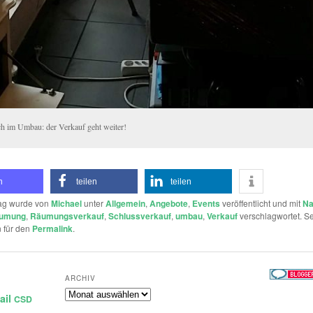
h im Umbau: der Verkauf geht weiter!
n
teilen
teilen
rag wurde von
Michael
unter
Allgemein
,
Angebote
,
Events
veröffentlicht und mit
Na
umung
,
Räumungsverkauf
,
Schlussverkauf
,
umbau
,
Verkauf
verschlagwortet. Se
 für den
Permalink
.
ARCHIV
Archiv
ail
CSD