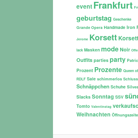
Frankfurt
event
Fr
geburtstag
Geschenke
Iron 
Handmade
Grande Opera
Korsett
Korset
Jerome
mode
Noir
Masken
lack
Off
party
Outfits
parties
Patri
Prozente
Prozent
Queen of
Sale
schimmerlos
Schluss
RDLF
Schnäppchen
Schuhe
Silves
sün
Sonntag
Slacks
SSV
verkaufso
Tomto
Valentinstag
Weihnachten
Öffnungszeit