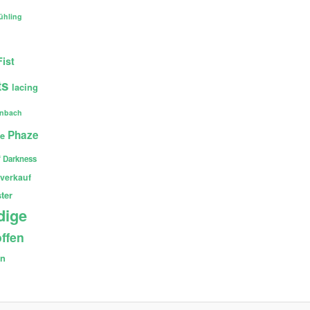
ühling
Fist
ts
lacing
enbach
Phaze
ce
 Darkness
verkauf
ter
dige
ffen
en