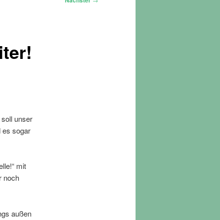
Nächster
ter!
soll unser
 es sogar
lle!“ mit
r noch
ings außen