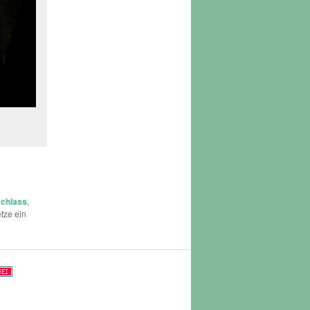
chlass
,
tze ein