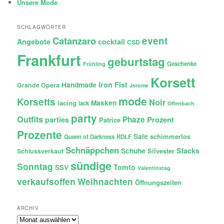
Unsere Mode
SCHLAGWÖRTER
Catanzaro
event
Angebote
cocktail
CSD
Frankfurt
geburtstag
Geschenke
Frühling
Korsett
Iron Fist
Handmade
Grande Opera
Jerome
mode
Korsetts
Noir
lacing
Masken
lack
Offenbach
party
Outfits
Phaze
Prozent
parties
Patrice
Prozente
Sale
schimmerlos
Queen of Darkness
RDLF
Schnäppchen
Slacks
Schuhe
Silvester
Schlussverkauf
sündige
Sonntag
Tomto
SSV
Valentinstag
verkaufsoffen
Weihnachten
Öffnungszeiten
ARCHIV
Archiv