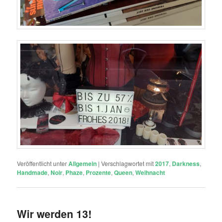
Veröffentlicht unter
Allgemein
|
Verschlagwortet mit
2017
,
Darkness
,
Handmade
,
Noir
,
Phaze
,
Prozente
,
Queen
,
Weihnacht
Wir werden 13!