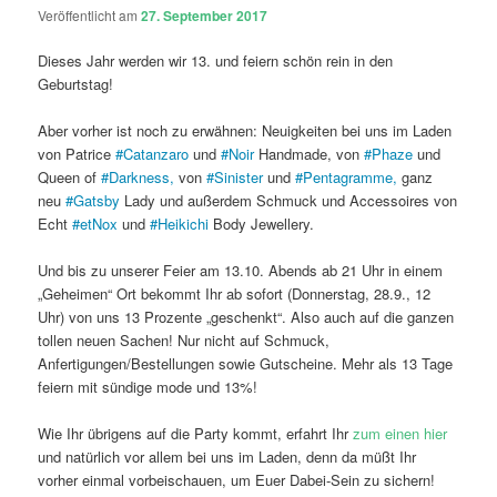
Veröffentlicht am
27. September 2017
Dieses Jahr werden wir 13. und feiern schön rein in den
Geburtstag!
Aber vorher ist noch zu erwähnen: Neuigkeiten bei uns im Laden
von Patrice
#
Catanzaro
und
#
Noir
Handmade, von
#
Phaze
und
Queen of
#
Darkness,
von
#
Sinister
und
#
Pentagramme,
ganz
neu
#
Gatsby
Lady und außerdem Schmuck und Accessoires von
Echt
#
etNox
und
#
Heikichi
Body Jewellery.
Und bis zu unserer Feier am 13.10. Abends ab 21 Uhr in einem
„Geheimen“ Ort bekommt Ihr ab sofort (Donnerstag, 28.9., 12
Uhr) von uns 13 Prozente „geschenkt“. Also auch auf die ganzen
tollen neuen Sachen! Nur nicht auf Schmuck,
Anfertigungen/Bestellungen sowie Gutscheine. Mehr als 13 Tage
feiern mit sündige mode und 13%!
Wie Ihr übrigens auf die Party kommt, erfahrt Ihr
zum einen hier
und natürlich vor allem bei uns im Laden, denn da müßt Ihr
vorher einmal vorbeischauen, um Euer Dabei-Sein zu sichern!