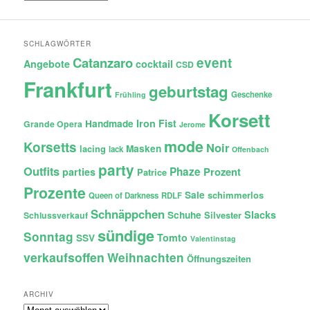
SCHLAGWÖRTER
Catanzaro
event
Angebote
cocktail
CSD
Frankfurt
geburtstag
Geschenke
Frühling
Korsett
Iron Fist
Handmade
Grande Opera
Jerome
mode
Korsetts
Noir
lacing
Masken
lack
Offenbach
party
Outfits
Phaze
Prozent
parties
Patrice
Prozente
Sale
schimmerlos
Queen of Darkness
RDLF
Schnäppchen
Slacks
Schuhe
Silvester
Schlussverkauf
sündige
Sonntag
Tomto
SSV
Valentinstag
verkaufsoffen
Weihnachten
Öffnungszeiten
ARCHIV
Archiv