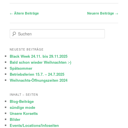
Beitragsnavigation
←
Ältere Beiträge
Neuere Beiträge
→
S
u
c
h
NEUESTE BEITRÄGE
e
Black Week 24.11. bis 29.11.2025
n
Bald schon wieder Weihnachten :-)
Spätsommer
Betriebsferien 15.7. – 24.7.2025
Weihnachts-Öffnungszeiten 2024
INHALT – SEITEN
Blog-Beiträge
sündige mode
Unsere Korsetts
Bilder
Events/Locations/Infoseiten