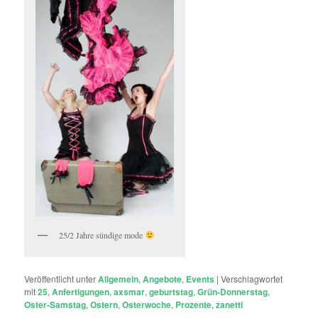
25/2 Jahre sündige mode
Veröffentlicht unter
Allgemein
,
Angebote
,
Events
|
Verschlagwortet
mit
25
,
Anfertigungen
,
axsmar
,
geburtstag
,
Grün-Donnerstag
,
Oster-Samstag
,
Ostern
,
Osterwoche
,
Prozente
,
zanetti