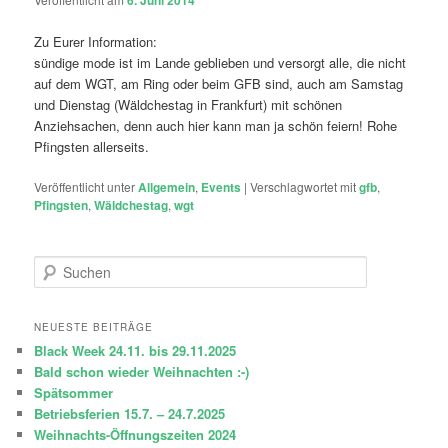
6. Juni 2014
Zu Eurer Information:
sündige mode ist im Lande geblieben und versorgt alle, die nicht
auf dem WGT, am Ring oder beim GFB sind, auch am Samstag
und Dienstag (Wäldchestag in Frankfurt) mit schönen
Anziehsachen, denn auch hier kann man ja schön feiern! Rohe
Pfingsten allerseits.
Veröffentlicht unter
Allgemein
,
Events
|
Verschlagwortet mit
gfb
,
Pfingsten
,
Wäldchestag
,
wgt
S
u
c
h
NEUESTE BEITRÄGE
e
Black Week 24.11. bis 29.11.2025
n
Bald schon wieder Weihnachten :-)
Spätsommer
Betriebsferien 15.7. – 24.7.2025
Weihnachts-Öffnungszeiten 2024