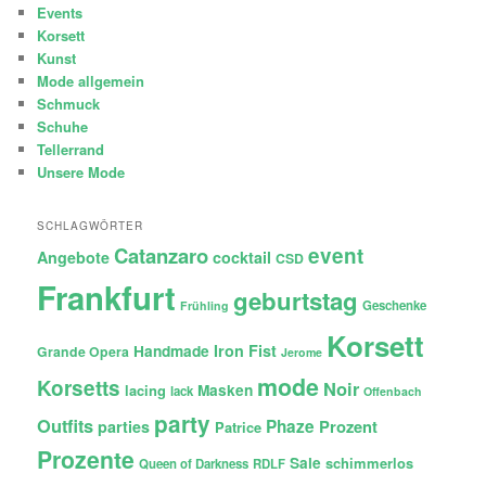
Events
Korsett
Kunst
Mode allgemein
Schmuck
Schuhe
Tellerrand
Unsere Mode
SCHLAGWÖRTER
Catanzaro
event
Angebote
cocktail
CSD
Frankfurt
geburtstag
Geschenke
Frühling
Korsett
Iron Fist
Handmade
Grande Opera
Jerome
mode
Korsetts
Noir
lacing
Masken
lack
Offenbach
party
Outfits
Phaze
Prozent
parties
Patrice
Prozente
Sale
schimmerlos
Queen of Darkness
RDLF