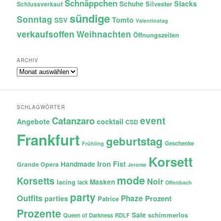
Schnäppchen
Slacks
Schuhe
Silvester
Schlussverkauf
sündige
Sonntag
Tomto
SSV
Valentinstag
verkaufsoffen
Weihnachten
Öffnungszeiten
ARCHIV
Archiv
SCHLAGWÖRTER
Catanzaro
event
Angebote
cocktail
CSD
Frankfurt
geburtstag
Geschenke
Frühling
Korsett
Iron Fist
Handmade
Grande Opera
Jerome
mode
Korsetts
Noir
lacing
Masken
lack
Offenbach
party
Outfits
Phaze
Prozent
parties
Patrice
Prozente
Sale
schimmerlos
Queen of Darkness
RDLF