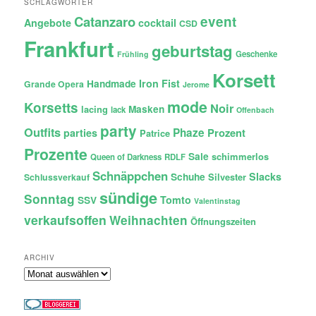
SCHLAGWÖRTER
Catanzaro
event
Angebote
cocktail
CSD
Frankfurt
geburtstag
Geschenke
Frühling
Korsett
Iron Fist
Handmade
Grande Opera
Jerome
mode
Korsetts
Noir
lacing
Masken
lack
Offenbach
party
Outfits
Phaze
Prozent
parties
Patrice
Prozente
Sale
schimmerlos
Queen of Darkness
RDLF
Schnäppchen
Slacks
Schuhe
Silvester
Schlussverkauf
sündige
Sonntag
Tomto
SSV
Valentinstag
verkaufsoffen
Weihnachten
Öffnungszeiten
ARCHIV
Archiv