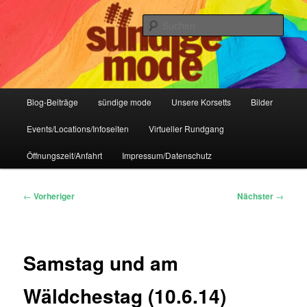
Zum
IHR Laden für Korsetts, Lifestyle-Mode, Club- und Dark-Wear seit 2004
primären
Such
Inhalt
springen
Sündige Mode Frankfurt
Hauptmenü
Blog-Beiträge
sündige mode
Unsere Korsetts
Bilder
Events/Locations/Infoseiten
Virtueller Rundgang
Öffnungszeit/Anfahrt
Impressum/Datenschutz
Beitragsnavigation
←
Vorheriger
Nächster
→
Samstag und am
Wäldchestag (10.6.14)