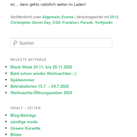
ist… dann gehts natürlich weiter im Laden!
Veröffentlicht unter
Allgemein
,
Events
|
Verschlagwortet mit
2012
,
Christopher Street Day
,
CSD
,
Frankfurt
,
Parade
,
Treffpunkt
S
u
c
h
NEUESTE BEITRÄGE
e
Black Week 24.11. bis 29.11.2025
n
Bald schon wieder Weihnachten :-)
Spätsommer
Betriebsferien 15.7. – 24.7.2025
Weihnachts-Öffnungszeiten 2024
INHALT – SEITEN
Blog-Beiträge
sündige mode
Unsere Korsetts
Bilder