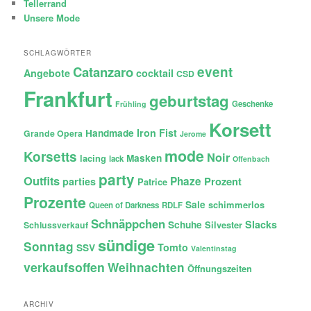
Tellerrand
Unsere Mode
SCHLAGWÖRTER
Catanzaro
event
Angebote
cocktail
CSD
Frankfurt
geburtstag
Geschenke
Frühling
Korsett
Iron Fist
Handmade
Grande Opera
Jerome
mode
Korsetts
Noir
lacing
Masken
lack
Offenbach
party
Outfits
Phaze
Prozent
parties
Patrice
Prozente
Sale
schimmerlos
Queen of Darkness
RDLF
Schnäppchen
Slacks
Schuhe
Silvester
Schlussverkauf
sündige
Sonntag
Tomto
SSV
Valentinstag
verkaufsoffen
Weihnachten
Öffnungszeiten
ARCHIV