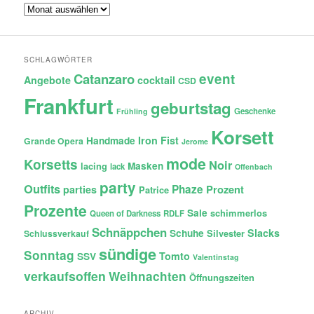
Archiv
SCHLAGWÖRTER
Catanzaro
event
Angebote
cocktail
CSD
Frankfurt
geburtstag
Geschenke
Frühling
Korsett
Iron Fist
Handmade
Grande Opera
Jerome
mode
Korsetts
Noir
lacing
Masken
lack
Offenbach
party
Outfits
Phaze
Prozent
parties
Patrice
Prozente
Sale
schimmerlos
Queen of Darkness
RDLF
Schnäppchen
Slacks
Schuhe
Silvester
Schlussverkauf
sündige
Sonntag
Tomto
SSV
Valentinstag
verkaufsoffen
Weihnachten
Öffnungszeiten
ARCHIV