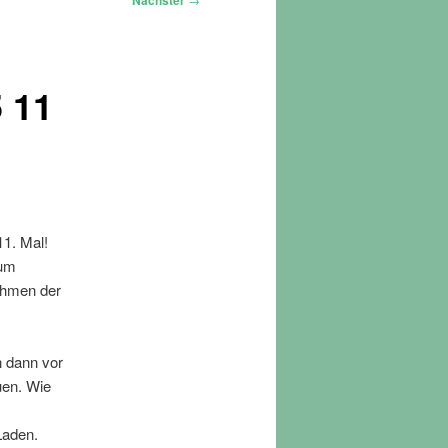
Nächster
 11
11. Mal!
zum
hmen der
n dann vor
en. Wie
Laden.