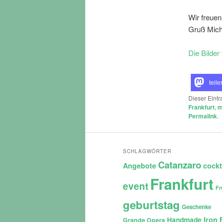
Wir freuen
Gruß Mic
Die Bilder
teile
Dieser Eint
Frankfurt
,
m
Permalink
.
SCHLAGWÖRTER
Catanzaro
Angebote
cockt
Frankfurt
event
Fr
geburtstag
Geschenke
Iron 
Handmade
Grande Opera