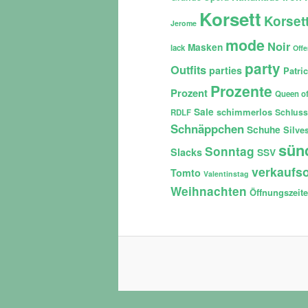
Korsett
Korset
Jerome
mode
Noir
Masken
lack
Off
party
Outfits
parties
Patri
Prozente
Prozent
Queen of
Sale
schimmerlos
Schluss
RDLF
Schnäppchen
Schuhe
Silves
sün
Sonntag
Slacks
SSV
verkaufso
Tomto
Valentinstag
Weihnachten
Öffnungszeit