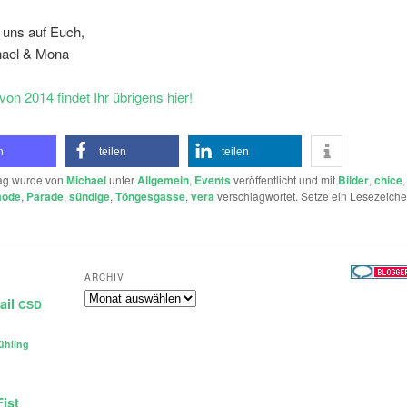
 uns auf Euch,
hael & Mona
 von 2014 findet Ihr übrigens hier!
n
teilen
teilen
rag wurde von
Michael
unter
Allgemein
,
Events
veröffentlicht und mit
Bilder
,
chice
ode
,
Parade
,
sündige
,
Töngesgasse
,
vera
verschlagwortet. Setze ein Lesezeiche
ARCHIV
Archiv
ail
CSD
ühling
Fist