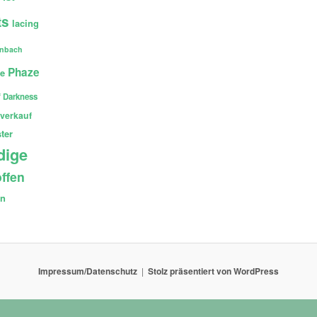
ts
lacing
enbach
Phaze
ce
 Darkness
verkauf
ter
dige
ffen
en
Impressum/Datenschutz
Stolz präsentiert von WordPress