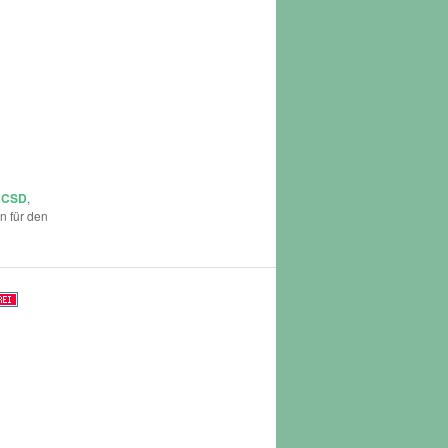
,
CSD
,
n für den