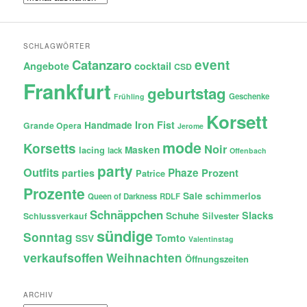
SCHLAGWÖRTER
Catanzaro
event
Angebote
cocktail
CSD
Frankfurt
geburtstag
Geschenke
Frühling
Korsett
Iron Fist
Handmade
Grande Opera
Jerome
mode
Korsetts
Noir
lacing
Masken
lack
Offenbach
party
Outfits
Phaze
Prozent
parties
Patrice
Prozente
Sale
schimmerlos
Queen of Darkness
RDLF
Schnäppchen
Slacks
Schuhe
Silvester
Schlussverkauf
sündige
Sonntag
Tomto
SSV
Valentinstag
verkaufsoffen
Weihnachten
Öffnungszeiten
ARCHIV