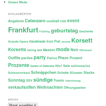
Unsere Mode
SCHLAGWÖRTER
Catanzaro
event
Angebote
cocktail
CSD
Frankfurt
geburtstag
Geschenke
Frühling
Korsett
Iron Fist
Handmade
Grande Opera
Jerome
mode
Korsetts
Noir
lacing
Masken
lack
Offenbach
party
Outfits
Phaze
Prozent
parties
Patrice
Prozente
Sale
schimmerlos
Queen of Darkness
RDLF
Schnäppchen
Slacks
Schuhe
Silvester
Schlussverkauf
sündige
Sonntag
Tomto
SSV
Valentinstag
verkaufsoffen
Weihnachten
Öffnungszeiten
ARCHIV
Archiv