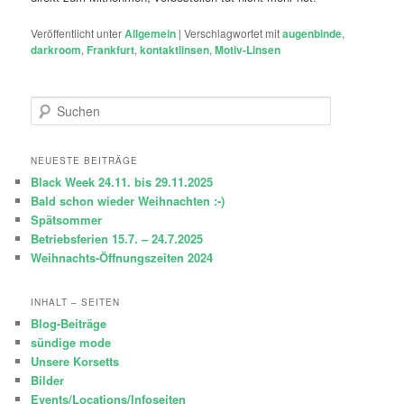
Veröffentlicht unter
Allgemein
|
Verschlagwortet mit
augenbinde
,
darkroom
,
Frankfurt
,
kontaktlinsen
,
Motiv-Linsen
S
u
c
h
NEUESTE BEITRÄGE
e
Black Week 24.11. bis 29.11.2025
n
Bald schon wieder Weihnachten :-)
Spätsommer
Betriebsferien 15.7. – 24.7.2025
Weihnachts-Öffnungszeiten 2024
INHALT – SEITEN
Blog-Beiträge
sündige mode
Unsere Korsetts
Bilder
Events/Locations/Infoseiten