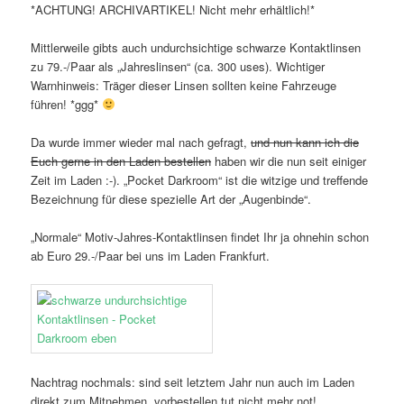
*ACHTUNG! ARCHIVARTIKEL! Nicht mehr erhältlich!*
Mittlerweile gibts auch undurchsichtige schwarze Kontaktlinsen
zu 79.-/Paar als „Jahreslinsen“ (ca. 300 uses). Wichtiger
Warnhinweis: Träger dieser Linsen sollten keine Fahrzeuge
führen! *ggg*
Da wurde immer wieder mal nach gefragt,
und nun kann ich die
Euch gerne in den Laden bestellen
haben wir die nun seit einiger
Zeit im Laden :-). „Pocket Darkroom“ ist die witzige und treffende
Bezeichnung für diese spezielle Art der „Augenbinde“.
„Normale“ Motiv-Jahres-Kontaktlinsen findet Ihr ja ohnehin schon
ab Euro 29.-/Paar bei uns im Laden Frankfurt.
Nachtrag nochmals: sind seit letztem Jahr nun auch im Laden
direkt zum Mitnehmen, vorbestellen tut nicht mehr not!