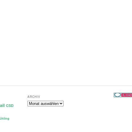
ARCHIV
Archiv
ail
CSD
ühling