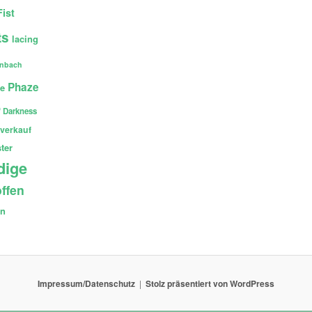
Fist
ts
lacing
enbach
Phaze
ce
 Darkness
verkauf
ter
dige
ffen
en
Impressum/Datenschutz
Stolz präsentiert von WordPress