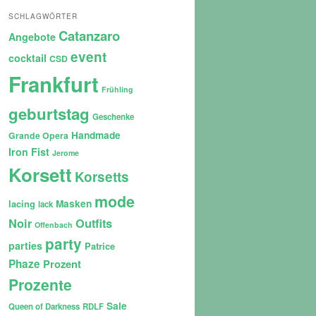
SCHLAGWÖRTER
Catanzaro
Angebote
event
cocktail
CSD
Frankfurt
Frühling
geburtstag
Geschenke
Handmade
Grande Opera
Iron Fist
Jerome
Korsett
Korsetts
mode
lacing
Masken
lack
Noir
Outfits
Offenbach
party
parties
Patrice
Phaze
Prozent
Prozente
Sale
Queen of Darkness
RDLF