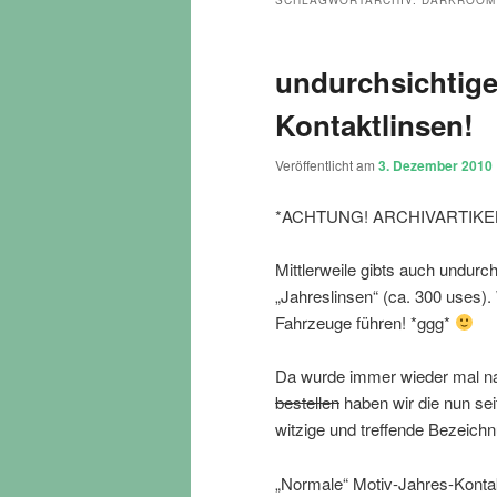
SCHLAGWORTARCHIV:
DARKROOM
undurchsichtig
Kontaktlinsen!
Veröffentlicht am
3. Dezember 2010
*ACHTUNG! ARCHIVARTIKEL! N
Mittlerweile gibts auch undurc
„Jahreslinsen“ (ca. 300 uses).
Fahrzeuge führen! *ggg*
Da wurde immer wieder mal na
bestellen
haben wir die nun seit
witzige und treffende Bezeichn
„Normale“ Motiv-Jahres-Kontakt