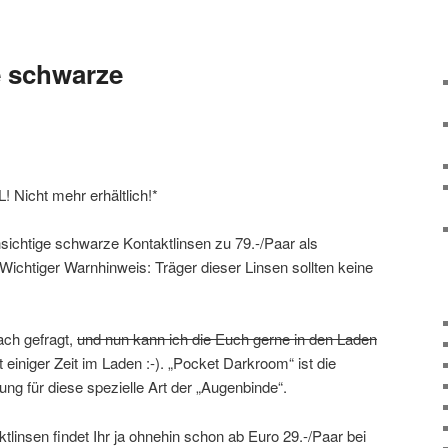
e schwarze
icht mehr erhältlich!*
hsichtige schwarze Kontaktlinsen zu 79.-/Paar als
 Wichtiger Warnhinweis: Träger dieser Linsen sollten keine
ch gefragt,
und nun kann ich die Euch gerne in den Laden
 einiger Zeit im Laden :-). „Pocket Darkroom“ ist die
ung für diese spezielle Art der „Augenbinde“.
linsen findet Ihr ja ohnehin schon ab Euro 29.-/Paar bei