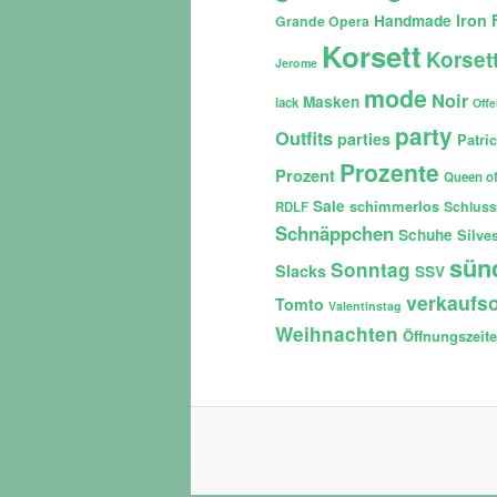
Iron 
Handmade
Grande Opera
Korsett
Korset
Jerome
mode
Noir
Masken
lack
Off
party
Outfits
parties
Patri
Prozente
Prozent
Queen of
Sale
schimmerlos
Schluss
RDLF
Schnäppchen
Schuhe
Silves
sün
Sonntag
Slacks
SSV
verkaufso
Tomto
Valentinstag
Weihnachten
Öffnungszeit