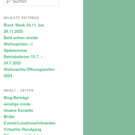
u
c
h
NEUESTE BEITRÄGE
e
Black Week 24.11. bis
n
29.11.2025
Bald schon wieder
Weihnachten :-)
Spätsommer
Betriebsferien 15.7. –
24.7.2025
Weihnachts-Öffnungszeiten
2024
INHALT – SEITEN
Blog-Beiträge
sündige mode
Unsere Korsetts
Bilder
Events/Locations/Infoseiten
Virtueller Rundgang