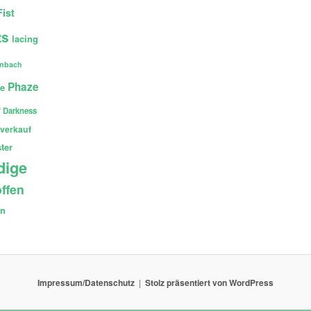
Fist
ts
lacing
enbach
Phaze
ce
 Darkness
verkauf
ter
dige
ffen
en
Impressum/Datenschutz
Stolz präsentiert von WordPress