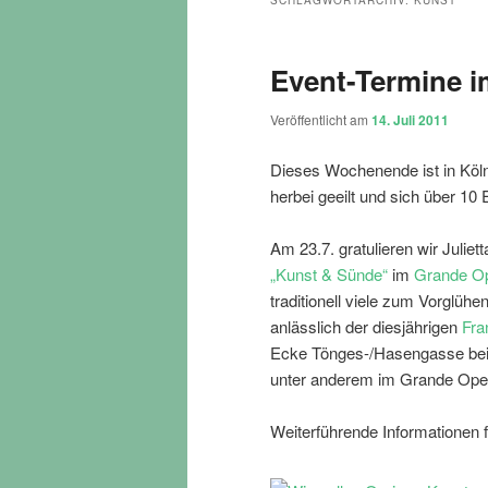
SCHLAGWORTARCHIV:
KUNST
Event-Termine i
Veröffentlicht am
14. Juli 2011
Dieses Wochenende ist in Köl
herbei geeilt und sich über 10 
Am 23.7. gratulieren wir Julie
„Kunst & Sünde“
im
Grande O
traditionell viele zum Vorglüh
anlässlich der diesjährigen
Fra
Ecke Tönges-/Hasengasse bei d
unter anderem im Grande Ope
Weiterführende Informationen fi