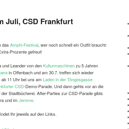
m Juli, CSD Frankfurt
n das
Amphi-Festival
, wer noch schnell ein Outfit braucht:
Extra-Prozente gefreut!
tta und Leander von den
Kulturmaschinen
zu 5 Jahren
pera
in Offenbach und am 30.7. treffen sich wieder
en ab 11 Uhr bei uns am
Laden in der Töngesgasse
nkfurter CSD
-Demo-Parade. Und dann gehts vor an die
er Stadtbücherei. After-Parties zur CSD-Parade gibts
ra und im
Jerome
.
ndet Ihr jeweils auf den Links.