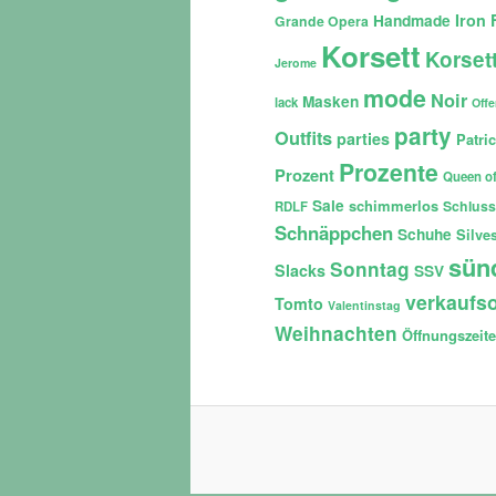
Iron 
Handmade
Grande Opera
Korsett
Korset
Jerome
mode
Noir
Masken
lack
Off
party
Outfits
parties
Patri
Prozente
Prozent
Queen of
Sale
schimmerlos
Schluss
RDLF
Schnäppchen
Schuhe
Silves
sün
Sonntag
Slacks
SSV
verkaufso
Tomto
Valentinstag
Weihnachten
Öffnungszeit