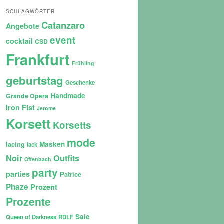
SCHLAGWÖRTER
Catanzaro
Angebote
event
cocktail
CSD
Frankfurt
Frühling
geburtstag
Geschenke
Handmade
Grande Opera
Iron Fist
Jerome
Korsett
Korsetts
mode
lacing
Masken
lack
Noir
Outfits
Offenbach
party
parties
Patrice
Phaze
Prozent
Prozente
Sale
Queen of Darkness
RDLF