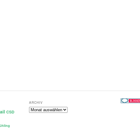
ARCHIV
Archiv
ail
CSD
ühling