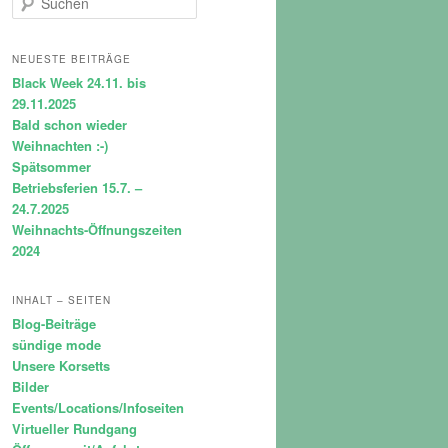
u
c
h
NEUESTE BEITRÄGE
e
Black Week 24.11. bis
n
29.11.2025
Bald schon wieder
Weihnachten :-)
Spätsommer
Betriebsferien 15.7. –
24.7.2025
Weihnachts-Öffnungszeiten
2024
INHALT – SEITEN
Blog-Beiträge
sündige mode
Unsere Korsetts
Bilder
Events/Locations/Infoseiten
Virtueller Rundgang