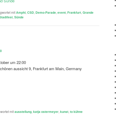
gwortet mit
Amphi
,
CSD
,
Demo-Parade
,
event
,
Frankfurt
,
Grande
Stadtfest
,
Sünde
10
ktober um 22:00
r schönen aussicht 9, Frankfurt am Main, Germany
wortet mit
ausstellung
,
katja ostermeyer
,
kunst
,
to kühne