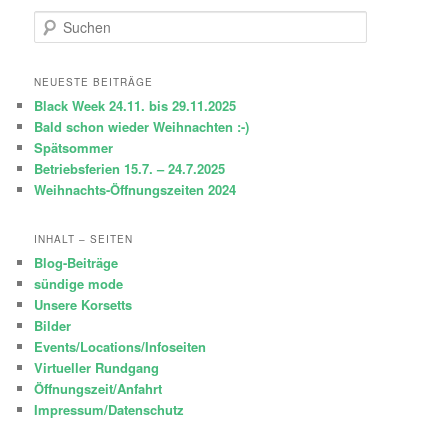
S
u
c
h
NEUESTE BEITRÄGE
e
Black Week 24.11. bis 29.11.2025
n
Bald schon wieder Weihnachten :-)
Spätsommer
Betriebsferien 15.7. – 24.7.2025
Weihnachts-Öffnungszeiten 2024
INHALT – SEITEN
Blog-Beiträge
sündige mode
Unsere Korsetts
Bilder
Events/Locations/Infoseiten
Virtueller Rundgang
Öffnungszeit/Anfahrt
Impressum/Datenschutz