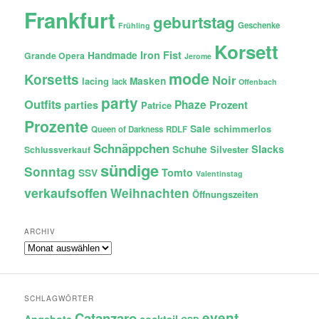
Frankfurt
geburtstag
Geschenke
Frühling
Korsett
Iron Fist
Handmade
Grande Opera
Jerome
mode
Korsetts
Noir
lacing
Masken
lack
Offenbach
party
Outfits
Phaze
Prozent
parties
Patrice
Prozente
Sale
schimmerlos
Queen of Darkness
RDLF
Schnäppchen
Slacks
Schuhe
Silvester
Schlussverkauf
sündige
Sonntag
Tomto
SSV
Valentinstag
verkaufsoffen
Weihnachten
Öffnungszeiten
ARCHIV
Archiv
SCHLAGWÖRTER
Catanzaro
event