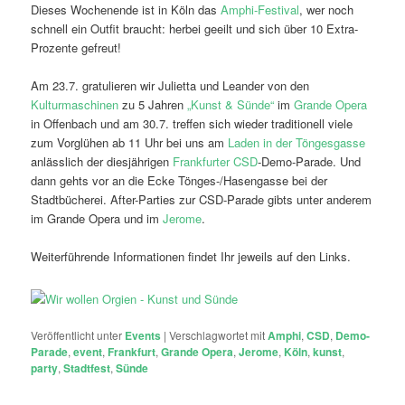
Dieses Wochenende ist in Köln das
Amphi-Festival
, wer noch
schnell ein Outfit braucht: herbei geeilt und sich über 10 Extra-
Prozente gefreut!
Am 23.7. gratulieren wir Julietta und Leander von den
Kulturmaschinen
zu 5 Jahren
„Kunst & Sünde“
im
Grande Opera
in Offenbach und am 30.7. treffen sich wieder traditionell viele
zum Vorglühen ab 11 Uhr bei uns am
Laden in der Töngesgasse
anlässlich der diesjährigen
Frankfurter CSD
-Demo-Parade. Und
dann gehts vor an die Ecke Tönges-/Hasengasse bei der
Stadtbücherei. After-Parties zur CSD-Parade gibts unter anderem
im Grande Opera und im
Jerome
.
Weiterführende Informationen findet Ihr jeweils auf den Links.
Veröffentlicht unter
Events
|
Verschlagwortet mit
Amphi
,
CSD
,
Demo-
Parade
,
event
,
Frankfurt
,
Grande Opera
,
Jerome
,
Köln
,
kunst
,
party
,
Stadtfest
,
Sünde