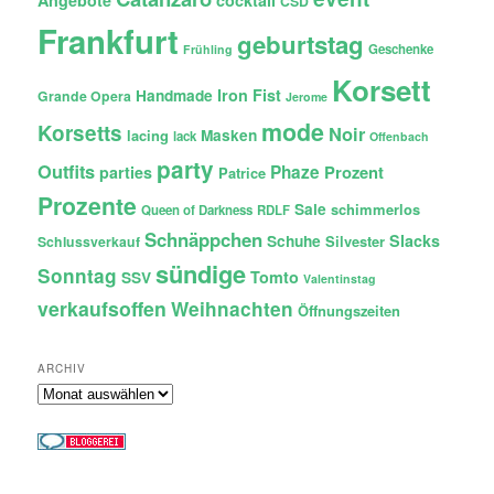
Angebote
cocktail
CSD
Frankfurt
geburtstag
Geschenke
Frühling
Korsett
Iron Fist
Handmade
Grande Opera
Jerome
mode
Korsetts
Noir
lacing
Masken
lack
Offenbach
party
Outfits
Phaze
Prozent
parties
Patrice
Prozente
Sale
schimmerlos
Queen of Darkness
RDLF
Schnäppchen
Slacks
Schuhe
Silvester
Schlussverkauf
sündige
Sonntag
Tomto
SSV
Valentinstag
verkaufsoffen
Weihnachten
Öffnungszeiten
ARCHIV
Archiv